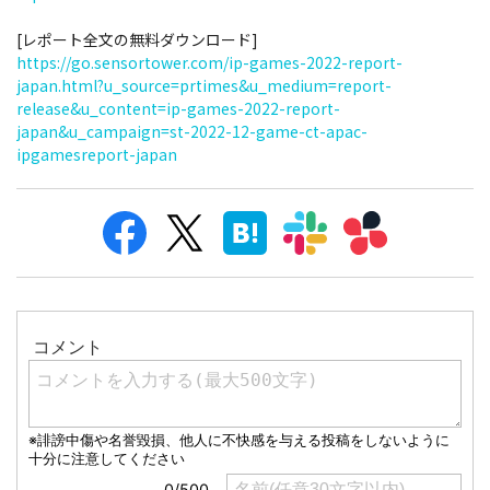
[レポート全文の無料ダウンロード]
https://go.sensortower.com/ip-games-2022-report-
japan.html?u_source=prtimes&u_medium=report-
release&u_content=ip-games-2022-report-
japan&u_campaign=st-2022-12-game-ct-apac-
ipgamesreport-japan