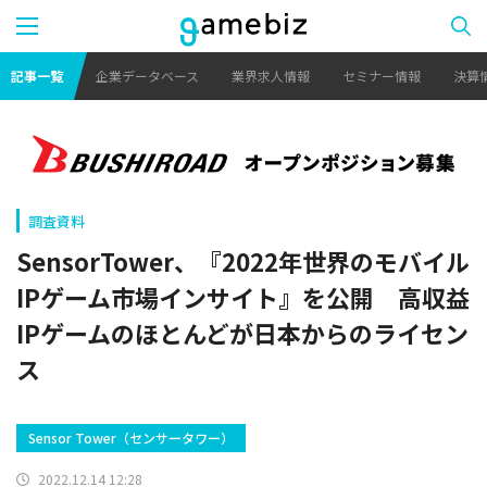
記事一覧
企業データベース
業界求人情報
セミナー情報
決算
調査資料
SensorTower、『2022年世界のモバイル
IPゲーム市場インサイト』を公開 高収益
IPゲームのほとんどが日本からのライセン
ス
Sensor Tower（センサータワー）
2022.12.14 12:28