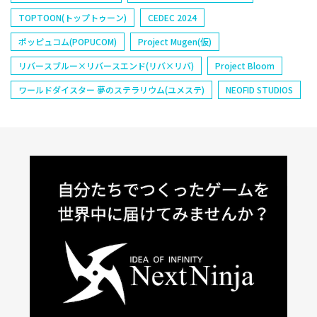
TOPTOON(トップトゥーン)
CEDEC 2024
ポッピュコム(POPUCOM)
Project Mugen(仮)
リバースブルー×リバースエンド(リバ×リバ)
Project Bloom
ワールドダイスター 夢のステラリウム(ユメステ)
NEOFID STUDIOS