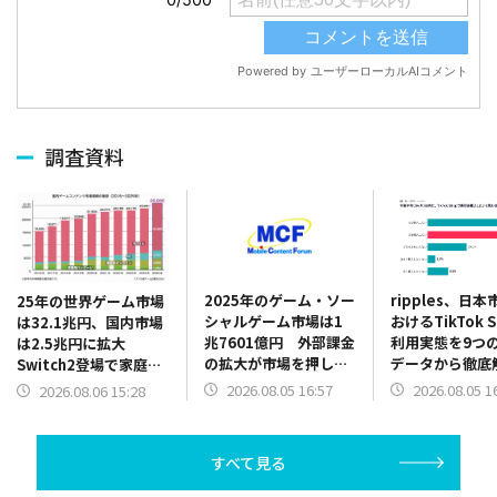
調査資料
2025年のゲーム・ソー
ripples、日
25年の世界ゲーム市場
シャルゲーム市場は1
おけるTikTok 
は32.1兆円、国内市場
兆7601億円 外部課金
利用実態を9つ
は2.5兆円に拡大
の拡大が市場を押し上
データから徹底
Switch2登場で家庭用
げ モバイル・コンテ
継続意向72%
ゲーム市場が活性化
2026.08.05 16:57
2026.08.05 1
2026.08.06 15:28
ンツ・フォーラム調査
度アップ65%
「ファミ通ゲーム白書
テゴリはアパレ
2026」発刊
スメ・日用品
すべて見る