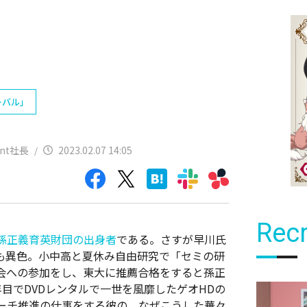
ーバル」
ent社長
2023.02.07 14:05
/
Recr
孫正義育英財団の出身者
である。さすが早川氏
も異色。小中高と夏休み自由研究で「セミの研
会への参加をし、東大に推薦合格をすると孫正
目でDVDレンタルで一世を風靡したゲオHDの
ーチ推進の仕事をする彼の、なぜこうした華々