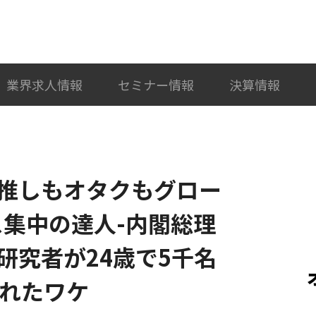
検索
カテゴリ選択
業界求人情報
セミナー情報
決算情報
推しもオタクもグロー
ス集中の達人-内閣総理
研究者が24歳で5千名
なれたワケ