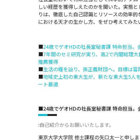
しい経歴を獲得しえたのかを聞いた。実態と
りは、徹底した自己認識とリソースの効率的
における天才の生かし方、をぜひ考えてみた
■
24歳でゲオHDの社長室秘書課 特命担当
■
7年間のセミ研究が実り、高2で内閣総理
推薦獲得
■
生活の糧を辿り、孫正義財団へ。目標は富
■
地域史上初の東大生が、新たな東大生5人
ート最適
■24歳でゲオHDの社長室秘書課 特命担当
――:自己紹介からお願いいたします。
東京大学大学院 修士課程の矢口太一と申しま