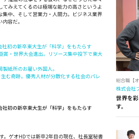
してみえてくるのは極端な能力の高さというよ
な集中、そして営業力・人間力。ビジネス業界
い内容だ。
。会社初の新卒東大生が「科学」をもたらす
大臣賞・世界大会進出。リソース集中投下で東大
岡製紙所のお雇い外国人。
を生む奇跡。優秀人材が分散化する社会のパレ
総合職【
株式会社
世界を彩
す。
。会社初の新卒東大生が「科学」をもたらす
す。ゲオHDでは新卒2年目の現在、社長室秘書