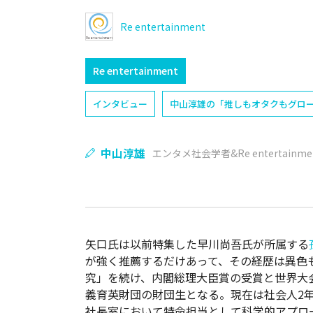
Re entertainment
Re entertainment
インタビュー
中山淳雄の「推しもオタクもグロ
中山淳雄
エンタメ社会学者&Re entertainm
矢口氏は以前特集した早川尚吾氏が所属する
が強く推薦するだけあって、その経歴は異色
究」を続け、内閣総理大臣賞の受賞と世界大
義育英財団の財団生となる。現在は社会人2年
社長室において特命担当として科学的アプロ