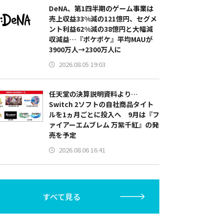
DeNA、第1四半期のゲーム事業は
売上収益33%減の121億円、セグメ
ント利益62%減の38億円と大幅減
収減益…『ポケポケ』平均MAUが
3900万人→2300万人に
2026.08.05 19:03
任天堂の決算説明資料より…
Switch 2ソフトの自社商品タイト
ルを1ヵ月ごとに投入へ 9月は『フ
ァイアーエムブレム 万紫千紅』の発
売を予定
2026.08.06 16:41
すべて見る