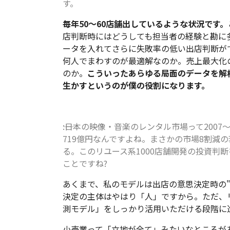
す。
毎年50～60店舗出しているような状況です。
店判断時にはどうしても担当者の経験と勘に
ータを入れてさらに失敗率の低い出店判断が
何人でまわすのが最適解なのか。売上最大化
のか。
こういったあらゆる局面のデータを解
生かすというのが僕の役割になります。
――:日本の映像・音楽のレンタル市場って2007
719億円なんですよね。まさかの市場8割減の
る。このリユース系1000店舗開発の投資判
ことですね?
あくまで、私のモデルは出店の意思決定時の
決定の主体はやはり「人」ですから。ただ、
測モデル」をしっかり活用いただける段階に
小売業って「立地が全て」みたいなところが