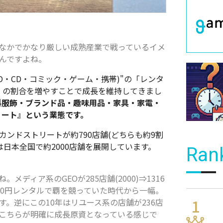
」のなかでかなり厳しい成熟産業で戦っているイメ
なんですよね。
VD・CD・コミック・ゲーム・携帯)"の「レンタ
」の割合を増やすことで成長を維持してきまし
料服飾・ブランド品・趣味用品・家具・家電・
リート』という業態です。
セカンドストリートが約790店舗(どちらも約9割
は日本全国で約2000店舗を展開しています。
Ran
メディア系のGEOが285店舗(2000)⇒1316
Aと100円レンタルで覇を競っていた時代から一幅。
す。逆にこの10年はリユース系の店舗が236店
おり、こちらが明確に成長原資となっている感じで