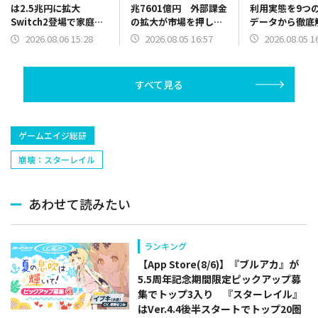
兆7601億円 外部課金
利用実態を9つ
は2.5兆円に拡大
の拡大が市場を押し上
データから徹底
Switch2登場で家庭用
げ モバイル・コンテ
継続意向72%
ゲーム市場が活性化
2026.08.05 16:57
2026.08.05 1
2026.08.06 15:28
ンツ・フォーラム調査
度アップ65%
「ファミ通ゲーム白書
テゴリはアパレ
2026」発刊
スメ・日用品
すべて見る
ゲームエイジ総研
崩壊：スターレイル
あわせて読みたい
ランキング
【App Store(8/6)】『ブルアカ』が
5.5周年記念期間限定ピックアップ募
集でトップ3入り 『スターレイル』
はVer.4.4後半スタートでトップ20圏