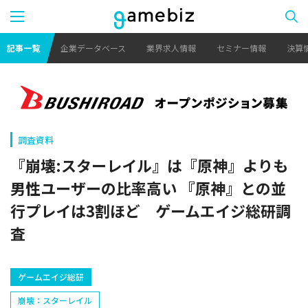
記事一覧
企業データベース
業界求人情報
セミナー情報
決算
調査資料
『崩壊:スターレイル』は『原神』よりも
男性ユーザーの比率高い 『原神』との並
行プレイは3割ほど ゲームエイジ総研調
査
ゲームエイジ総研
崩壊：スターレイル