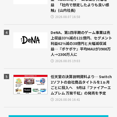
益 「社内で想定したよりも良い感
触」(山内社長)
2026.08.07 16:58
DeNA、第1四半期のゲーム事業は売
上収益33%減の121億円、セグメント
利益62%減の38億円と大幅減収減
益…『ポケポケ』平均MAUが3900万
人→2300万人に
2026.08.05 19:03
任天堂の決算説明資料より… Switch
2ソフトの自社商品タイトルを1ヵ月
ごとに投入へ 9月は『ファイアーエ
ムブレム 万紫千紅』の発売を予定
2026.08.06 16:41