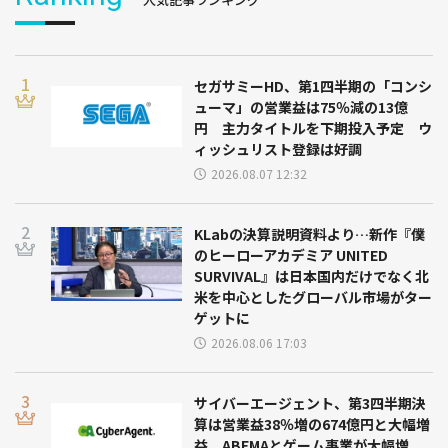
セガサミーHD、第1四半期の「コンシ
ューマ」の営業益は75％減の13億
円 主力タイトルを下期投入予定 ウ
ィッシュリスト登録は好調
2026.08.07 12:32
KLabの決算説明資料より…新作『僕
のヒーローアカデミア UNITED
SURVIVAL』は日本国内だけでなく北
米を中心としたグローバル市場がター
ゲットに
2026.08.06 17:03
サイバーエージェント、第3四半期決
算は営業益38％増の674億円と大幅増
益 ABEMAとゲーム事業が大幅増