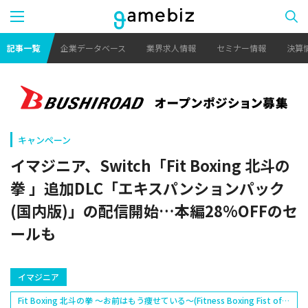
記事一覧
企業データベース
業界求人情報
セミナー情報
決算
キャンペーン
イマジニア、Switch「Fit Boxing 北斗の
拳 」追加DLC「エキスパンションパック
(国内版)」の配信開始…本編28%OFFのセ
ールも
イマジニア
Fit Boxing 北斗の拳 ～お前はもう痩せている～(Fitness Boxing Fist of