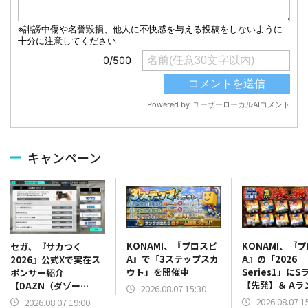
キャンペーン
KONAMI、『プロスピ
KONAMI、『
セガ、『サカつく
A』で「3ステップスカ
A』の「2026
2026』公式Xで実在ス
ウト」を開催中
Series1」にS
ポンサー紹介
【先発】＆ Aラ
【DAZN（ダゾー
2026.08.07 15:30
【野手】新登場
ン）】篇をポスト
2026.08.07 1
2026.08.07 19:00