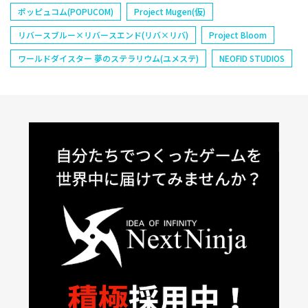
ポッピュコム(POPUCOM)
Project Mugen(仮)
リバースブルー×リバースエンド(リバ×リバ)
Project Bloom
ワールドダイスター 夢のステラリウム(ユメステ)
NEOFID STUDIOS