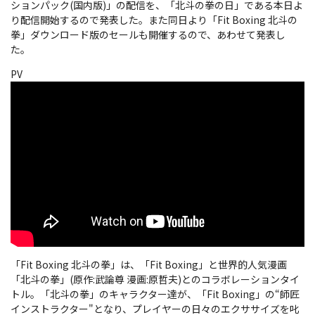
ションパック(国内版)」の配信を、「北斗の拳の日」である本日よ
り配信開始するので発表した。また同日より「Fit Boxing 北斗の
拳」ダウンロード版のセールも開催するので、あわせて発表し
た。
PV
「Fit Boxing 北斗の拳」は、「Fit Boxing」と世界的人気漫画
「北斗の拳」(原作:武論尊 漫画:原哲夫)とのコラボレーションタイ
トル。「北斗の拳」のキャラクター達が、「Fit Boxing」の“師匠
インストラクター"となり、プレイヤーの日々のエクササイズを叱