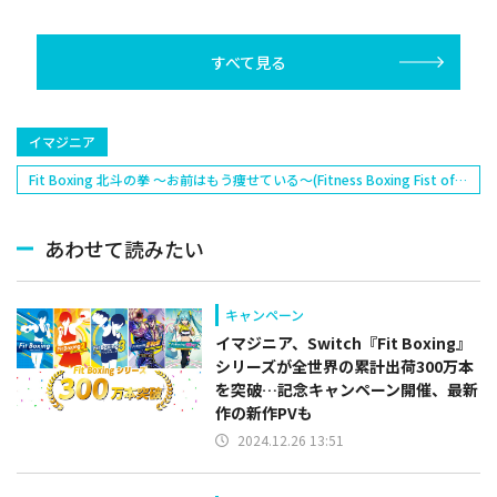
リー(オリックス
ラー(中日)、奈
己(北海道日本ハ
すべて見る
塁手)、持丸泰輝
捕手)など
イマジニア
Fit Boxing 北斗の拳 ～お前はもう痩せている～(Fitness Boxing Fist of
the North Star)
あわせて読みたい
キャンペーン
イマジニア、Switch『Fit Boxing』
シリーズが全世界の累計出荷300万本
を突破…記念キャンペーン開催、最新
作の新作PVも
2024.12.26 13:51