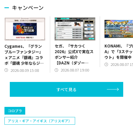
キャンペーン
セガ、『サカつく
KONAMI、『
Cygames、『グラン
2026』公式Xで実在ス
A』で「3ステ
ブルーファンタジー』
ポンサー紹介
ウト」を開催中
ｘアニメ『銀魂』コラ
【DAZN（ダゾー
ボ「銀魂 少年ならジャ
2026.08.07 1
ン）】篇をポスト
ンプの裏表紙までちゃ
2026.08.07 19:00
2026.08.09 15:08
んと楽しめ」を復刻開
催
すべて見る
コロプラ
アリス・ギア・アイギス（アリスギア）