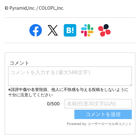
© Pyramid,Inc. / COLOPL,Inc.