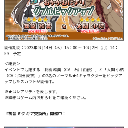
開催期間：2023年9月14日（木）15：00 ～ 10月2日（月）14：
59 予定
＜概要＞
イベントで活躍する「我龍 絵美（CV：石川 由依）」と「大関 小結
（CV：深田 愛衣）」の2名のノーマル★4キャラクターをピックア
ップしたスカウトが開催中。
※★はレアリティを表します。
※詳細はゲーム内お知らせをご確認ください。
----------------------------------------------------------
『初音 ミク ギア交換所』開催中！
----------------------------------------------------------