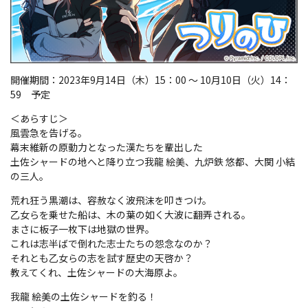
開催期間：2023年9月14日（木）15：00 ～ 10月10日（火）14：
59 予定
＜あらすじ＞
風雲急を告げる。
幕末維新の原動力となった漢たちを輩出した
土佐シャードの地へと降り立つ我龍 絵美、九炉鉄 悠都、大関 小結
の三人。
荒れ狂う黒潮は、容赦なく波飛沫を叩きつけ。
乙女らを乗せた船は、木の葉の如く大波に翻弄される。
まさに板子一枚下は地獄の世界。
これは志半ばで倒れた志士たちの怨念なのか？
それとも乙女らの志を試す歴史の天啓か？
教えてくれ、土佐シャードの大海原よ。
我龍 絵美の土佐シャードを釣る！