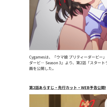
Cygamesは、「ウマ娘 プリティーダービー
ダービ― Season 3』より、第2話「スタ
画を公開した。
第2話あらすじ・先行カット・WEB予告公開!