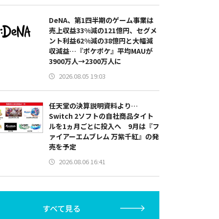
DeNA、第1四半期のゲーム事業は
売上収益33%減の121億円、セグメ
ント利益62%減の38億円と大幅減
収減益…『ポケポケ』平均MAUが
3900万人→2300万人に
2026.08.05 19:03
任天堂の決算説明資料より…
Switch 2ソフトの自社商品タイト
ルを1ヵ月ごとに投入へ 9月は『フ
ァイアーエムブレム 万紫千紅』の発
売を予定
2026.08.06 16:41
すべて見る