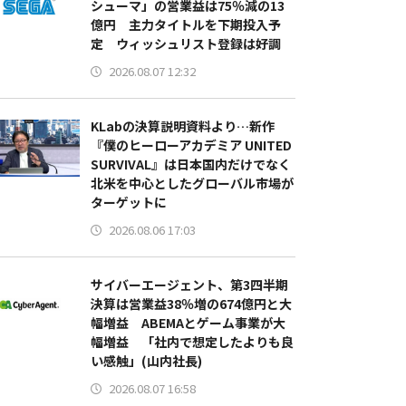
シューマ」の営業益は75％減の13
億円 主力タイトルを下期投入予
定 ウィッシュリスト登録は好調
2026.08.07 12:32
KLabの決算説明資料より…新作
『僕のヒーローアカデミア UNITED
SURVIVAL』は日本国内だけでなく
北米を中心としたグローバル市場が
ターゲットに
2026.08.06 17:03
サイバーエージェント、第3四半期
決算は営業益38％増の674億円と大
幅増益 ABEMAとゲーム事業が大
幅増益 「社内で想定したよりも良
い感触」(山内社長)
2026.08.07 16:58