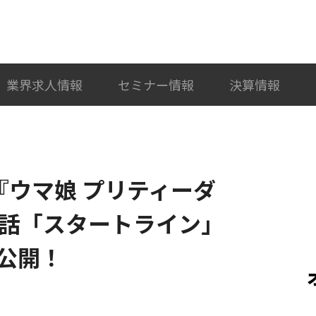
検索
カテゴリ選択
業界求人情報
セミナー情報
決算情報
メ『ウマ娘 プリティーダ
』第2話「スタートライン」
公開！