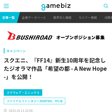
記事一覧
企業データベース
業界求人情報
セミナー情報
決算
キャンペーン
スクエニ、『FF14』新生10周年を記念し
たジオラマ作品「希望の都 - A New Hope
-」を公開！
スクウェア・エニックス
ファイナルファンタジーXIV(FFXIV、FF14)
2023.10.13 22:06