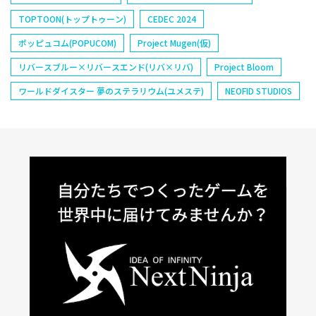
TOPTOON(トップトゥーン)
CEDEC 2024
ポッピュコム(POPUCOM)
Project Mugen(仮)
リバースブルー×リバースエンド(リバ×リバ)
Project Bloom
ワールドダイスター 夢のステラリウム(ユメステ)
NEOFID STUDIOS