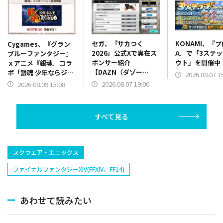
セガ、『サカつく
KONAMI、『
Cygames、『グラン
2026』公式Xで実在ス
A』で「3ステ
ブルーファンタジー』
ポンサー紹介
ウト」を開催中
ｘアニメ『銀魂』コラ
【DAZN（ダゾー
ボ「銀魂 少年ならジャ
2026.08.07 1
ン）】篇をポスト
ンプの裏表紙までちゃ
2026.08.07 19:00
2026.08.09 15:08
んと楽しめ」を復刻開
催
すべて見る
スクウェア・エニックス
ファイナルファンタジーXIV(FFXIV、FF14)
あわせて読みたい