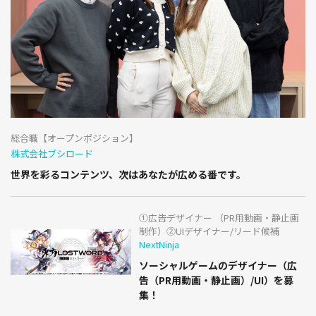
総合職【オープンポジション】
株式会社ブシロード
世界を彩るコンテンツ、次はあなたが広める番です。
①広告デザイナー （PR用動画・静止画
制作）②UIデザイナー/リード候補
NextNinja
ソーシャルゲームのデザイナー（広
告（PR用動画・静止画）/UI）を募
集！