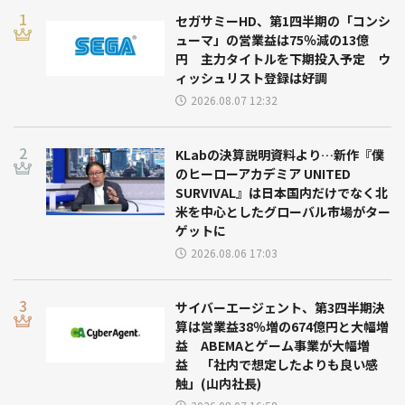
セガサミーHD、第1四半期の「コンシ
ューマ」の営業益は75％減の13億
円 主力タイトルを下期投入予定 ウ
ィッシュリスト登録は好調
2026.08.07 12:32
KLabの決算説明資料より…新作『僕
のヒーローアカデミア UNITED
SURVIVAL』は日本国内だけでなく北
米を中心としたグローバル市場がター
ゲットに
2026.08.06 17:03
サイバーエージェント、第3四半期決
算は営業益38％増の674億円と大幅増
益 ABEMAとゲーム事業が大幅増
益 「社内で想定したよりも良い感
触」(山内社長)