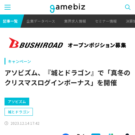
記事一覧
企業データベース
業界求人情報
セミナー情報
決算
キャンペーン
アソビズム、『城とドラゴン』で「真冬の
クリスマスログインボーナス」を開催
アソビズム
城とドラゴン
2023.12.14 17:42