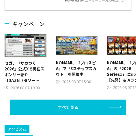
キャンペーン
KONAMI、『プロスピ
KONAMI、『
セガ、『サカつく
A』で「3ステップスカ
A』の「2026
2026』公式Xで実在ス
ウト」を開催中
Series1」にS
ポンサー紹介
【先発】＆ Aラ
【DAZN（ダゾー
2026.08.07 15:30
【野手】新登場
ン）】篇をポスト
2026.08.07 1
2026.08.07 19:00
リー(オリックス
ラー(中日)、奈
己(北海道日本ハ
すべて見る
塁手)、持丸泰輝
捕手)など
アソビズム