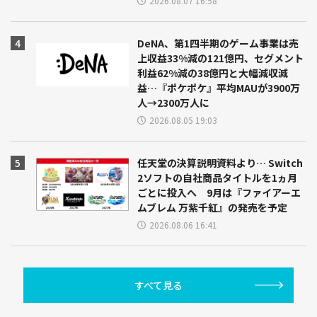
2026.08.07 16:58
DeNA、第1四半期のゲーム事業は売
上収益33%減の121億円、セグメント
利益62%減の38億円と大幅減収減
益…『ポケポケ』平均MAUが3900万
人→2300万人に
2026.08.05 19:03
任天堂の決算説明資料より… Switch
2ソフトの自社商品タイトルを1ヵ月
ごとに投入へ 9月は『ファイアーエ
ムブレム 万紫千紅』の発売を予定
2026.08.06 16:41
すべて見る