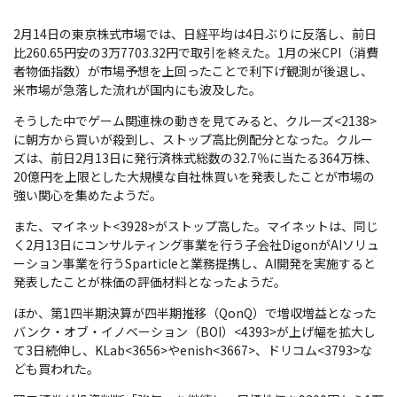
2月14日の東京株式市場では、日経平均は4日ぶりに反落し、前日
比260.65円安の3万7703.32円で取引を終えた。1月の米CPI（消費
者物価指数）が市場予想を上回ったことで利下げ観測が後退し、
米市場が急落した流れが国内にも波及した。
そうした中でゲーム関連株の動きを見てみると、クルーズ<2138>
に朝方から買いが殺到し、ストップ高比例配分となった。クルー
ズは、前日2月13日に発行済株式総数の32.7％に当たる364万株、
20億円を上限とした大規模な自社株買いを発表したことが市場の
強い関心を集めたようだ。
また、マイネット<3928>がストップ高した。マイネットは、同じ
く2月13日にコンサルティング事業を行う子会社DigonがAIソリュ
ーション事業を行うSparticleと業務提携し、AI開発を実施すると
発表したことが株価の評価材料となったようだ。
ほか、第1四半期決算が四半期推移（QonQ）で増収増益となった
バンク・オブ・イノベーション（BOI）<4393>が上げ幅を拡大し
て3日続伸し、KLab<3656>やenish<3667>、ドリコム<3793>な
ども買われた。