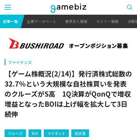
記事一覧
企業データベース
業界求人情報
セミナー情報
決算
ファイナンス
【ゲーム株概況(2/14)】発行済株式総数の
32.7％という大規模な自社株買いを発表
のクルーズがS高 1Q決算がQonQで増収
増益となったBOIは上げ幅を拡大して3日
続伸
クルーズ
BOI
マイネット
任天堂