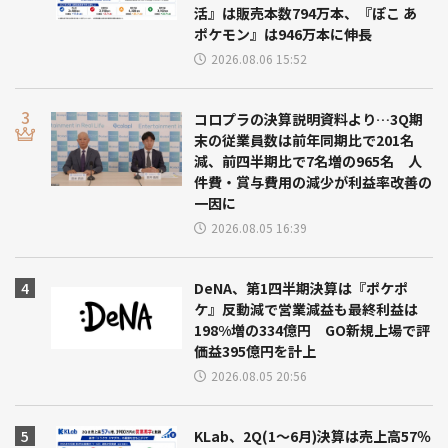
活』は販売本数794万本、『ぽこ あ
ポケモン』は946万本に伸長
2026.08.06 15:52
コロプラの決算説明資料より…3Q期
末の従業員数は前年同期比で201名
減、前四半期比で7名増の965名 人
件費・賞与費用の減少が利益率改善の
一因に
2026.08.05 16:39
DeNA、第1四半期決算は『ポケポ
ケ』反動減で営業減益も最終利益は
198%増の334億円 GO新規上場で評
価益395億円を計上
2026.08.05 20:56
KLab、2Q(1～6月)決算は売上高57％