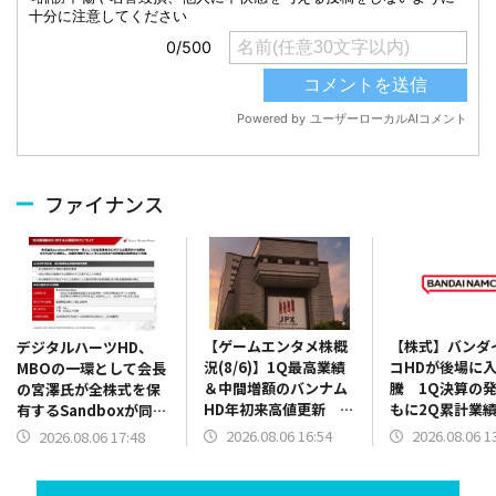
ファイナンス
【ゲームエンタメ株概
【株式】バンダ
デジタルハーツHD、
況(8/6)】1Q最高業績
コHDが後場に
MBOの一環として会長
＆中間増額のバンナム
騰 1Q決算の
の宮澤氏が全株式を保
HD年初来高値更新 コ
もに2Q累計業
有するSandboxが同社
ロプラ伸び悩む、
上方修正を発表
株式に対するTOBを実
2026.08.06 16:54
2026.08.06 1
2026.08.06 17:48
SANKYO一段高【チャ
施 TOB価格は1060
ート掲載】
円