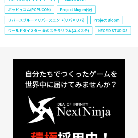
ポッピュコム(POPUCOM)
Project Mugen(仮)
リバースブルー×リバースエンド(リバ×リバ)
Project Bloom
ワールドダイスター 夢のステラリウム(ユメステ)
NEOFID STUDIOS