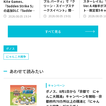
ブル パーティ』で「ク
スターレイル』
Kite Games、
リーン・スイープステ
Ver.4.4後半が
『Sudden Strike 5』
ークスイベント」開
ト…限定星5キ
の追加DLC『Sudden
催…夏の気分を盛り上
ナイクス」「ケ
Strike 5 – France:
2026.08.05 19:01
2026.08.05 1
2026.08.05 19:34
げる新規サマースキン
ラ」「アベンチ
Road to
も
ン」が同時復刻
Liberation』をリリー
るイベント跳躍
ス
すべて見る
ポノス
にゃんこ大戦争
あわせて読みたい
キャンペーン
ポノス、8月1日から「京都で にゃ
んこ大銭湯」キャンペーンを開始…京
都府内70カ所以上の銭湯と『にゃん