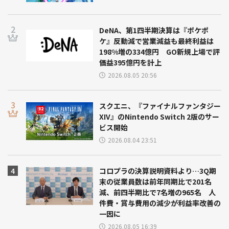
DeNA、第1四半期決算は『ポケポ
ケ』反動減で営業減益も最終利益は
198%増の334億円 GO新規上場で評
価益395億円を計上
2026.08.05 20:56
スクエニ、『ファイナルファンタジー
XIV』のNintendo Switch 2版のサー
ビス開始
2026.08.04 23:51
コロプラの決算説明資料より…3Q期
末の従業員数は前年同期比で201名
減、前四半期比で7名増の965名 人
件費・賞与費用の減少が利益率改善の
一因に
2026.08.05 16:39