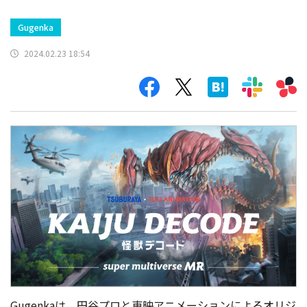
Gugenkaは、円谷プロと東映アニメーションによるオリジ
ナルアニメ『KAIJU DECODE 怪獣デコード』を元にした、
新作MRゲーム『KAIJU DECODE -super multiverse MR-』
を2024年2月22日より販売開始した(※Meta Quest3、