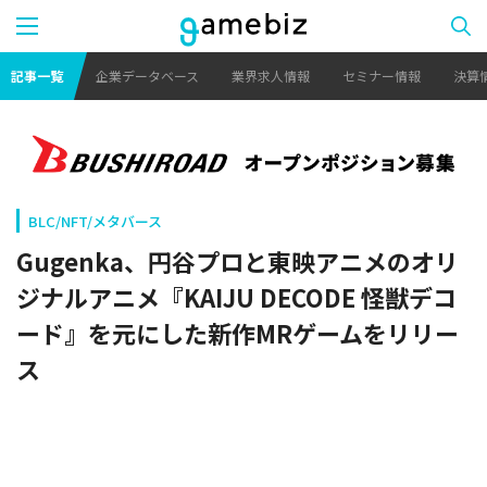
記事一覧
企業データベース
業界求人情報
セミナー情報
決算
BLC/NFT/メタバース
Gugenka、円谷プロと東映アニメのオリ
ジナルアニメ『KAIJU DECODE 怪獣デコ
ード』を元にした新作MRゲームをリリー
ス
Gugenka
2024.02.23 18:54