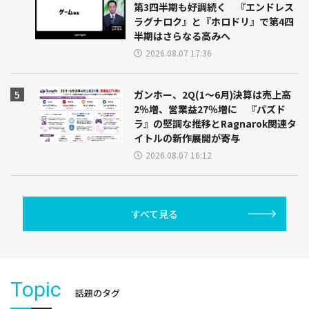
ガンホー、2Q(1～6月)決算は売上高
2％増、営業益27％増に 『パズド
ラ』の堅調な推移とRagnarok関連タ
イトルの新作展開が寄与
2026.08.07 16:12
すべて見る
Topic
話題のタグ
イナズマイレブン クロス
アニメデータインサイトラボ
TOPTOON(トップトゥーン)
CEDEC 2024