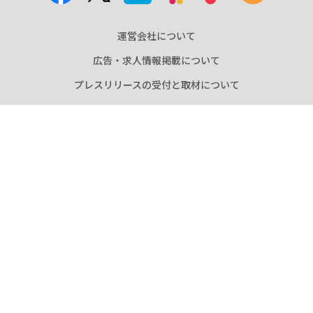
広告・求人情報掲載について
プレスリリースの受付と取材について
電子公告について
おしらせ
プライバシーポリシー
本サイト「gamebiz」の内容は、すべて無断転載を禁
止します。ただし商用利用を除き、リンクについてはそ
の限りではありません。
またサイト上に掲載されているゲームやサービスの著
作権やその他知的財産権はそれぞれ運営・配信してい
るゲーム会社・運営会社に帰属します。
企業専用ログイン
Copyright © gamebiz, Inc. All Rights Reserved.