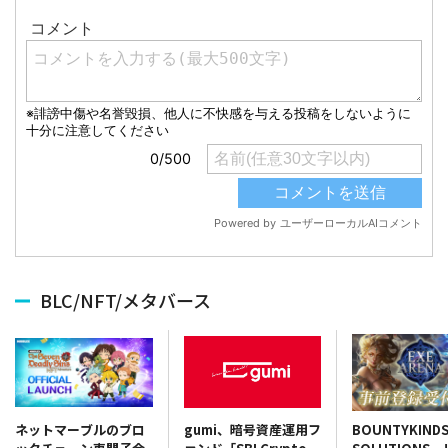
BLC/NFT/メタバース
gumi、暗号資産運用フ
BOUNTYKIND
ネットマーブルのブロ
ァンド「SBI Crypto
SOLUTIONS
ックチェーン専門子会
Fund I」の運営開始
タイムカードア
社MARBLEX、『七つ
ンゲーム『EXE
の大罪：戒めの復活
2026.07.28 18:59
ARENA』が事
NFT』を正式リリース
2026.06.11 1
2026.07.30 17:10
ャンペーンを開