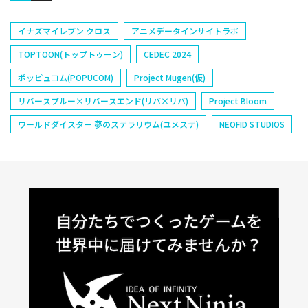
ポッピュコム(POPUCOM)
Project Mugen(仮)
リバースブルー×リバースエンド(リバ×リバ)
Project Bloom
ワールドダイスター 夢のステラリウム(ユメステ)
NEOFID STUDIOS