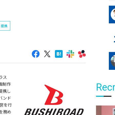
提携
ラス
画制作
Recr
提携し
バンド
営を行
表を務め