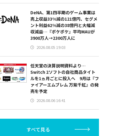
DeNA、第1四半期のゲーム事業は
売上収益33%減の121億円、セグメ
ント利益62%減の38億円と大幅減
収減益…『ポケポケ』平均MAUが
3900万人→2300万人に
2026.08.05 19:03
任天堂の決算説明資料より…
Switch 2ソフトの自社商品タイト
ルを1ヵ月ごとに投入へ 9月は『フ
ァイアーエムブレム 万紫千紅』の発
売を予定
2026.08.06 16:41
すべて見る