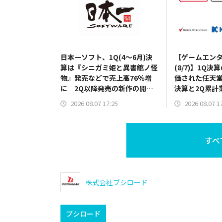
日本一ソフト、1Q(4～6月)決
【ゲームエン
算は『シニガミ姫と異書館ノ怪
(8/7)】1Q
物』発売などで売上高76％増
価された任天堂
に 2Q以降発売の新作の開発
決算と2Q累計
費用先行で営業赤字を計上
修正を発表の
2026.08.07 17:25
2026.08.07 1
HDは5000円
すべ
株式会社ブシロード
ブシロード