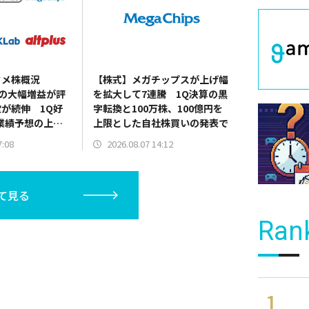
タメ株概況
【株式】メガチップスが上げ幅
決算の大幅増益が評
を拡大して7連騰 1Q決算の黒
が続伸 1Q好
字転換と100万株、100億円を
業績予想の上方
上限とした自社株買いの発表で
バンダイナムコ
7:08
2026.08.07 14:12
台を回復
て見る
Ran