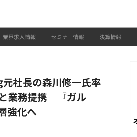
検索
カテゴリ選択
業界求人情報
セミナー情報
決算情報
Egg元社長の森川修一氏率
と業務提携 『ガル
層強化へ