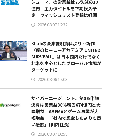
シューマ」の営業益は75％減の13
億円 主力タイトルを下期投入予
定 ウィッシュリスト登録は好調
2026.08.07 12:32
KLabの決算説明資料より…新作
『僕のヒーローアカデミア UNITED
SURVIVAL』は日本国内だけでなく
北米を中心としたグローバル市場が
ターゲットに
2026.08.06 17:03
サイバーエージェント、第3四半期
決算は営業益38％増の674億円と大
幅増益 ABEMAとゲーム事業が大
幅増益 「社内で想定したよりも良
い感触」(山内社長)
2026.08.07 16:58