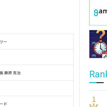
ツー
Ran
長 藤原 克治
ード