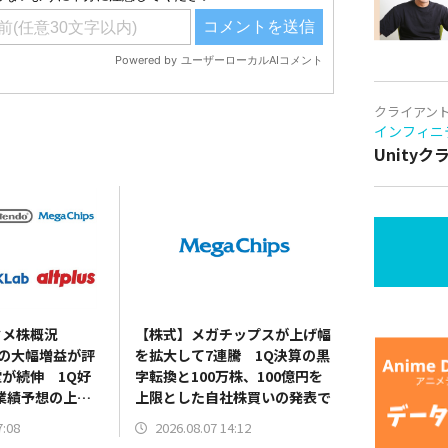
クライアン
インフィニ
Unity
タメ株概況
【株式】メガチップスが上げ幅
決算の大幅増益が評
を拡大して7連騰 1Q決算の黒
が続伸 1Q好
字転換と100万株、100億円を
業績予想の上方
上限とした自社株買いの発表で
バンダイナムコ
7:08
2026.08.07 14:12
台を回復