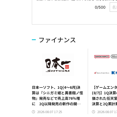
ファイナンス
日本一ソフト、1Q(4～6月)決
【ゲームエン
算は『シニガミ姫と異書館ノ怪
(8/7)】1Q
物』発売などで売上高76％増
価された任天堂
に 2Q以降発売の新作の開発
決算と2Q累計
費用先行で営業赤字を計上
修正を発表の
2026.08.07 17:25
2026.08.07 1
HDは5000円