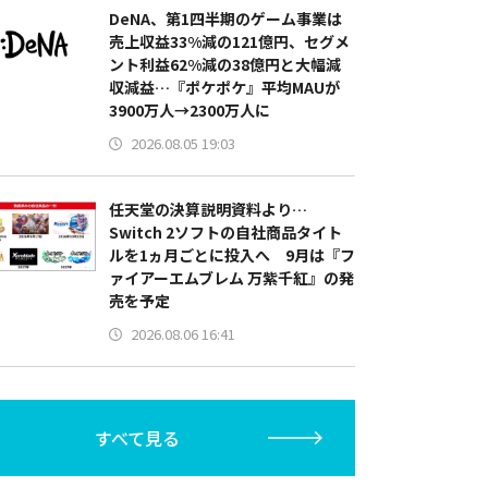
DeNA、第1四半期のゲーム事業は
売上収益33%減の121億円、セグメ
ント利益62%減の38億円と大幅減
収減益…『ポケポケ』平均MAUが
3900万人→2300万人に
2026.08.05 19:03
任天堂の決算説明資料より…
Switch 2ソフトの自社商品タイト
ルを1ヵ月ごとに投入へ 9月は『フ
ァイアーエムブレム 万紫千紅』の発
売を予定
2026.08.06 16:41
すべて見る