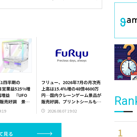
1四半期の
フリュー、2026年7月の月次売
は営業益525%増
上高は15.4％増の48億4600万
幅増益 『UFO
円…国内クレーンゲーム景品が
Ran
10』販売好調 景品
販売好調、プリントシールも新
器需要も旺盛
機種発売で伸長
9:19
2026.08.07 19:02
て見る