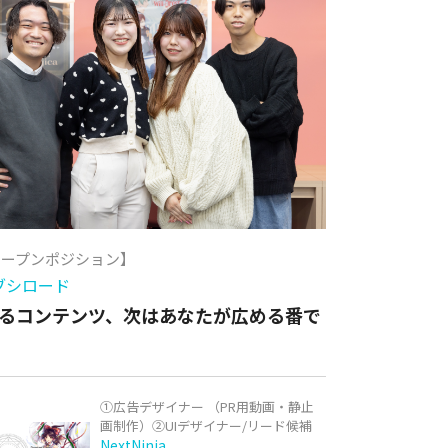
オープンポジション】
ブシロード
るコンテンツ、次はあなたが広める番で
①広告デザイナー （PR用動画・静止
画制作）②UIデザイナー/リード候補
NextNinja