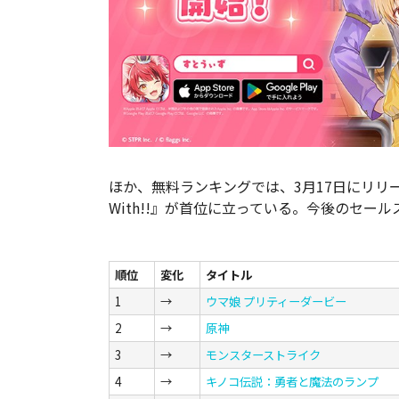
ほか、無料ランキングでは、3月17日にリリース
With!!』が首位に立っている。今後のセー
順位
変化
タイトル
1
→
ウマ娘 プリティーダービー
2
→
原神
3
→
モンスターストライク
4
→
キノコ伝説：勇者と魔法のランプ