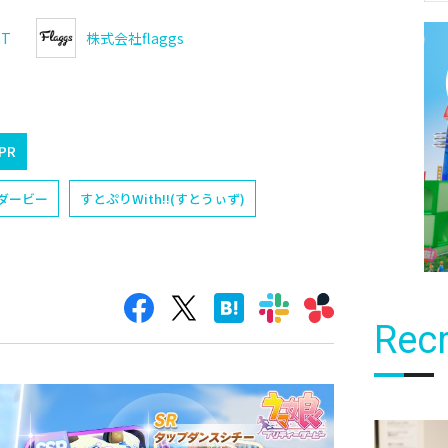
CT
株式会社flaggs
PR
ダービー
すとぷりWith!!(すとうぃず)
Recr