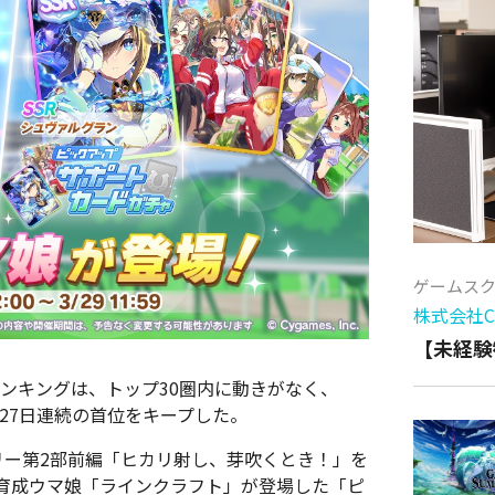
ゲームス
株式会社Cy
【未経験
ールスランキングは、トップ30圏内に動きがなく、
が27日連続の首位をキープした。
リー第2部前編「ヒカリ射し、芽吹くとき！」を
育成ウマ娘「ラインクラフト」が登場した「ピ