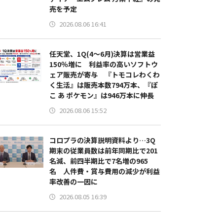
売を予定
2026.08.06 16:41
任天堂、1Q(4～6月)決算は営業益
150％増に 利益率の高いソフトウ
ェア販売が寄与 『トモコレわくわ
く生活』は販売本数794万本、『ぽ
こ あ ポケモン』は946万本に伸長
2026.08.06 15:52
コロプラの決算説明資料より…3Q
期末の従業員数は前年同期比で201
名減、前四半期比で7名増の965
名 人件費・賞与費用の減少が利益
率改善の一因に
2026.08.05 16:39