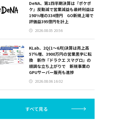
DeNA、第1四半期決算は『ポケポ
ケ』反動減で営業減益も最終利益は
198%増の334億円 GO新規上場で
評価益395億円を計上
2026.08.05 20:56
KLab、2Q(1～6月)決算は売上高
57％増、3900万円の営業黒字に転
換 新作『ドラクエ スマグロ』の
順調な立ち上がりで 新規事業の
GPUサーバー販売も進捗
2026.08.06 16:02
すべて見る