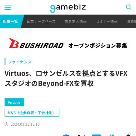
記事一覧
企業データベース
業界求人情報
セミナー情報
決算
ファイナンス
Virtuos、ロサンゼルスを拠点とするVFX
スタジオのBeyond-FXを買収
Virtuos
M&A（企業買収・子会社化）
2024.03.25 12:10