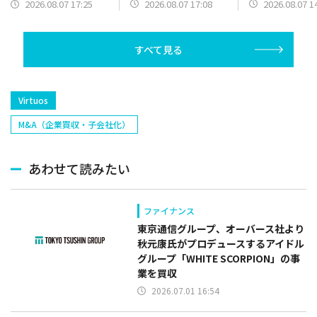
と2Q累計業績予想の上
円を上限とした
に 2Q以降発売の新作
2026.08.07 17:08
2026.08.07 1
2026.08.07 17:25
方修正を発表のバンダ
買いの発表で
の開発費用先行で営業
イナムコHDは5000円
赤字を計上
台を回復
すべて見る
Virtuos
M&A（企業買収・子会社化）
あわせて読みたい
ファイナンス
東京通信グループ、オーバース社より
秋元康氏がプロデュースするアイドル
グループ「WHITE SCORPION」の事
業を買収
2026.07.01 16:54