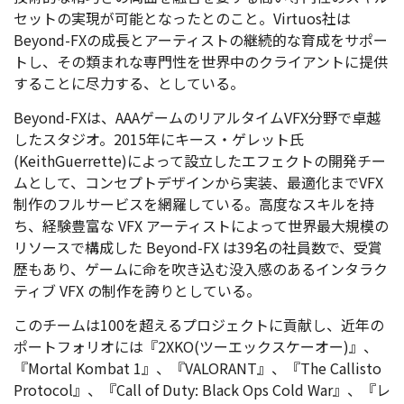
セットの実現が可能となったとのこと。Virtuos社は
Beyond-FXの成長とアーティストの継続的な育成をサポー
トし、その類まれな専門性を世界中のクライアントに提供
することに尽力する、としている。
Beyond-FXは、AAAゲームのリアルタイムVFX分野で卓越
したスタジオ。2015年にキース・ゲレット氏
(KeithGuerrette)によって設立したエフェクトの開発チー
ムとして、コンセプトデザインから実装、最適化までVFX
制作のフルサービスを網羅している。高度なスキルを持
ち、経験豊富な VFX アーティストによって世界最大規模の
リソースで構成した Beyond-FX は39名の社員数で、受賞
歴もあり、ゲームに命を吹き込む没入感のあるインタラク
ティブ VFX の制作を誇りとしている。
このチームは100を超えるプロジェクトに貢献し、近年の
ポートフォリオには『2XKO(ツーエックスケーオー)』、
『Mortal Kombat 1』、『VALORANT』、『The Callisto
Protocol』、『Call of Duty: Black Ops Cold War』、『レ