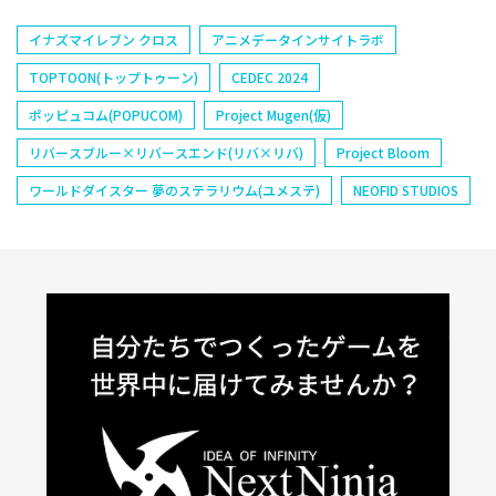
イナズマイレブン クロス
アニメデータインサイトラボ
TOPTOON(トップトゥーン)
CEDEC 2024
ポッピュコム(POPUCOM)
Project Mugen(仮)
リバースブルー×リバースエンド(リバ×リバ)
Project Bloom
ワールドダイスター 夢のステラリウム(ユメステ)
NEOFID STUDIOS