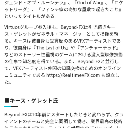
ジェンド・オブ・ルーンテラ』、『God of War』、『ロケ
ットリーグ』、『フィンチ家の奇妙な屋敷で起きたこと』
といったタイトルがある。
Virtuosグループ参入後も、Beyond-FXは引き続きキー
ス・ゲレットがゼネラル・マネージャーとして指揮を執
る。キースは彼自身も受賞歴のあるVFXアーティストであ
り、彼自身は『The Last of Us』や『アンチャーテッド』
などのストーリー性重視のゲームにおける没入型映像技術
の仕事で知名度を得ている。また、Beyond-FXと並行し
て、VFXアーティスト仲間の知識交換のためのオンライン
コミュニティである https://RealtimeVFX.com も設立し
た。
■キース・ゲレット氏
Beyond-FXは10年前にスタートしたときと変わらず、クラ
イアントのチームと完全に同調して働き、業界最高の技術
とテクニカルVFXアーティストを世界中のデベロッパーに