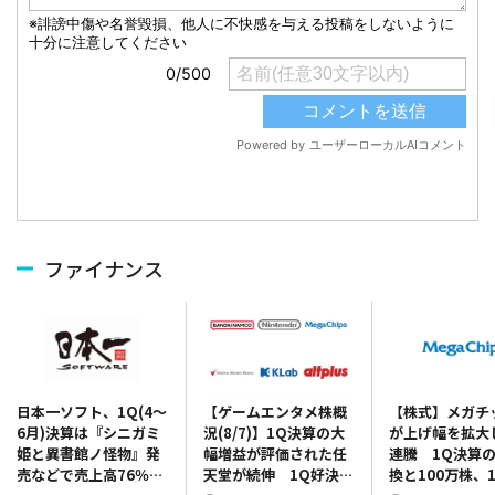
ファイナンス
【ゲームエンタメ株概
【株式】メガチ
日本一ソフト、1Q(4～
況(8/7)】1Q決算の大
が上げ幅を拡大
6月)決算は『シニガミ
幅増益が評価された任
連騰 1Q決算
姫と異書館ノ怪物』発
天堂が続伸 1Q好決算
換と100万株、1
売などで売上高76％増