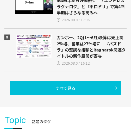
第3四半期も好調続く 『エンドレス
ラグナロク』と『ホロドリ』で第4四
半期はさらなる高みへ
2026.08.07 17:36
ガンホー、2Q(1～6月)決算は売上高
2％増、営業益27％増に 『パズド
ラ』の堅調な推移とRagnarok関連タ
イトルの新作展開が寄与
2026.08.07 16:12
すべて見る
Topic
話題のタグ