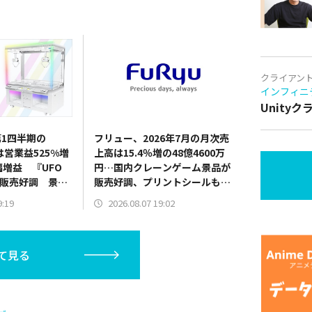
クライアン
インフィニ
Unity
1四半期の
フリュー、2026年7月の月次売
は営業益525%増
上高は15.4％増の48億4600万
幅増益 『UFO
円…国内クレーンゲーム景品が
10』販売好調 景品
販売好調、プリントシールも新
器需要も旺盛
機種発売で伸長
9:19
2026.08.07 19:02
て見る