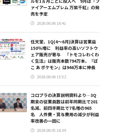
ルを1ヵ月ごとに投入へ 9月は『フ
ァイアーエムブレム 万紫千紅』の発
売を予定
2026.08.06 16:41
任天堂、1Q(4～6月)決算は営業益
150％増に 利益率の高いソフトウ
ェア販売が寄与 『トモコレわくわ
く生活』は販売本数794万本、『ぽ
こ あ ポケモン』は946万本に伸長
2026.08.06 15:52
コロプラの決算説明資料より…3Q
期末の従業員数は前年同期比で201
名減、前四半期比で7名増の965
名 人件費・賞与費用の減少が利益
率改善の一因に
2026.08.05 16:39