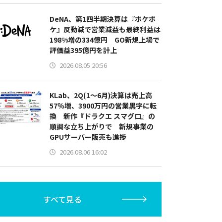
DeNA、第1四半期決算は『ポケポ
ケ』反動減で営業減益も最終利益は
198%増の334億円 GO新規上場で
評価益395億円を計上
2026.08.05 20:56
KLab、2Q(1～6月)決算は売上高
57％増、3900万円の営業黒字に転
換 新作『ドラクエ スマグロ』の
順調な立ち上がりで 新規事業の
GPUサーバー販売も進捗
2026.08.06 16:02
すべて見る