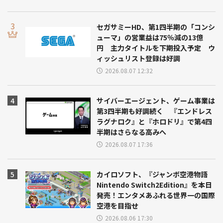
セガサミーHD、第1四半期の「コンシ
ューマ」の営業益は75％減の13億
円 主力タイトルを下期投入予定 ウ
ィッシュリスト登録は好調
2026.08.07 12:32
サイバーエージェント、ゲーム事業は
第3四半期も好調続く 『エンドレス
ラグナロク』と『ホロドリ』で第4四
半期はさらなる高みへ
2026.08.07 17:36
カイロソフト、『ジャンボ空港物語
Nintendo Switch2Edition』を本日
発売！エンタメあふれる世界一の国際
空港を目指せ
2026.08.06 17:30