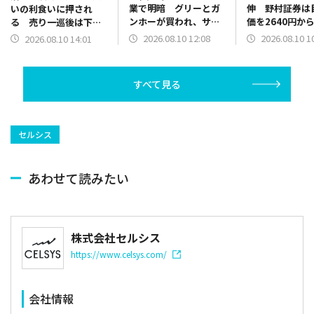
業で明暗 グリーとガ
伸 野村証券は
いの利食いに押され
ンホーが買われ、サイ
価を2640円から
る 売り一巡後は下げ
バーとフリュー売られ
円に引き上げ
渋る
2026.08.10 12:08
2026.08.10 1
2026.08.10 14:01
る【チャート掲載】
すべて見る
セルシス
あわせて読みたい
株式会社セルシス
https://www.celsys.com/
会社情報