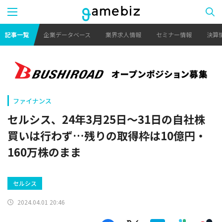
記事一覧
企業データベース
業界求人情報
セミナー情報
決算
ファイナンス
セルシス、24年3月25日～31日の自社株
買いは行わず…残りの取得枠は10億円・
160万株のまま
セルシス
2024.04.01 20:46