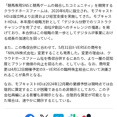
「競馬専用SNSと競馬ゲームの融合したコミュニティ」を開発する
クラウドホースファームは、2020年6月に設立され、モブキャスト
HDは設立時より出資および経営支援を実施してきた。モブキャス
トHDは、本年度の戦略方針として「デジタル分野でのリストラク
チャリングを完了させ、自社IP創出へのチャレンジの推進」を掲
げており、本合併はこの戦略の第一歩としてデジタルIP事業におけ
る成長の加速化を図っていく。
また、この吸収合併に合わせて、5月31日X-VERSEの商号を
「NINJIN株式会社」変更することも発表した。変更の理由は、ク
ラウドホースファーム社を吸収合併するにあたり、より一層の認知
度とブランド価値の向上を図るため、としている。なお、商号変
更は4月12日開催予定のX－VERSEの臨時株主総会において決議さ
れることが条件となる。
なお、モブキャストHDは2024年12月期の業績予想は現時点では合
理的に算定することが困難であるため非開示としており、この子
会社再編による影響も非開示となる。合理的な算定が可能となっ
た場合は、速やかに開示するとしている。