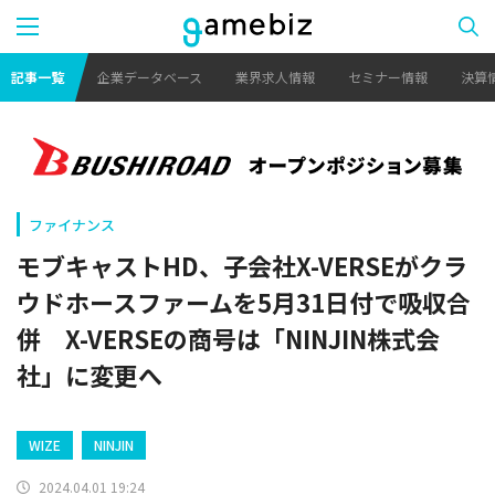
記事一覧
企業データベース
業界求人情報
セミナー情報
決算
ファイナンス
モブキャストHD、子会社X-VERSEがクラ
ウドホースファームを5月31日付で吸収合
併 X-VERSEの商号は「NINJIN株式会
社」に変更へ
WIZE
NINJIN
2024.04.01 19:24