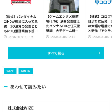
【ゲームエンタメ株前
【株式】コロプ
【株式】バンダイナム
場(8/6)】決算発表控え
日ぶりに反発 
コHDが後場に入って急
たバンナムHDと任天堂
の大幅な増益で
騰 1Q決算の発表とと
堅調 大手ゲーム軒並
と新作『アクテ
もに2Q累計業績予想の
み高 前日決算発表の
ネマRPG 369
上方修正を発表で
2026.08.06 12:12
2026.08.06 1
2026.08.06 13:12
コロプラ高くDeNA安
が評価材料に
い【チャート掲載】
すべて見る
WIZE
NINJIN
あわせて読みたい
株式会社WIZE