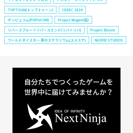
TOPTOON(トップトゥーン)
CEDEC 2024
ポッピュコム(POPUCOM)
Project Mugen(仮)
リバースブルー×リバースエンド(リバ×リバ)
Project Bloom
ワールドダイスター 夢のステラリウム(ユメステ)
NEOFID STUDIOS