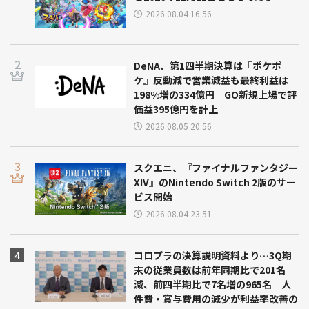
2026.08.04 16:56
DeNA、第1四半期決算は『ポケポ
ケ』反動減で営業減益も最終利益は
198%増の334億円 GO新規上場で評
価益395億円を計上
2026.08.05 20:56
スクエニ、『ファイナルファンタジー
XIV』のNintendo Switch 2版のサー
ビス開始
2026.08.04 23:51
コロプラの決算説明資料より…3Q期
末の従業員数は前年同期比で201名
減、前四半期比で7名増の965名 人
件費・賞与費用の減少が利益率改善の