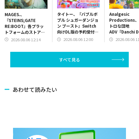
タイトー、『バブルボ
Analgesic
MAGES.、
ブル シュガーダンジョ
Production
『STEINS;GATE
ン ブースト』Switch
トロな団地
RE:BOOT』各プラッ
向けDL版の予約受付を
ADV『Danchi 
トフォームのストアペ
開始
を10月30日に
ージがオープン！ニン
2026.08.06 12:00
2026.08.06 1
2026.08.06 12:14
地を巻き込むコ
テンドーeショッ
でときどきシリ
プ/Steamでは予約受
物語
付も開始
すべて見る
あわせて読みたい