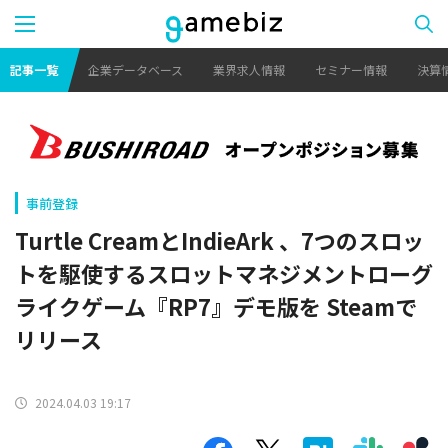
記事一覧
企業データベース
業界求人情報
セミナー情報
決算
事前登録
Turtle CreamとIndieArk 、7つのスロッ
トを駆使するスロットマネジメントローグ
ライクゲーム『RP7』デモ版を Steamで
リリース
2024.04.03 19:17