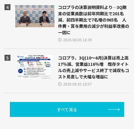
コロプラの決算説明資料より…3Q期
末の従業員数は前年同期比で201名
減、前四半期比で7名増の965名 人
件費・賞与費用の減少が利益率改善の
一因に
2026.08.05 16:39
コロプラ、3Q(10～6月)決算は売上高
17％減、営業益116％増 既存タイト
ルの売上減やサービス終了で減収もコ
スト見直しで大幅な増益に
2026.08.05 18:07
すべて見る