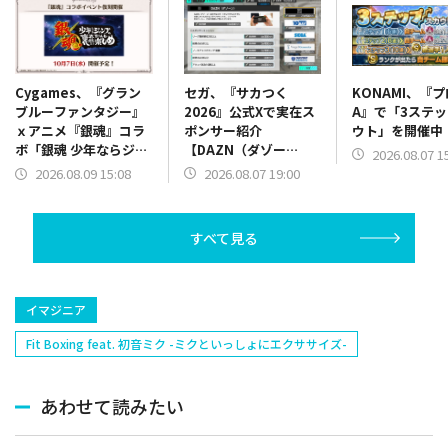
セガ、『サカつく
KONAMI、『
Cygames、『グラン
2026』公式Xで実在ス
A』で「3ステ
ブルーファンタジー』
ポンサー紹介
ウト」を開催中
ｘアニメ『銀魂』コラ
【DAZN（ダゾー
ボ「銀魂 少年ならジャ
2026.08.07 1
ン）】篇をポスト
ンプの裏表紙までちゃ
2026.08.07 19:00
2026.08.09 15:08
んと楽しめ」を復刻開
催
すべて見る
イマジニア
Fit Boxing feat. 初音ミク -ミクといっしょにエクササイズ-
あわせて読みたい