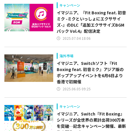
キャンペーン
イマジニア、『Fit Boxing feat. 初音
ミク -ミクといっしょにエクササイ
ズ-』のDLC「追加エクササイズBGM
パック Vol.4」配信決定
2025.07.04 18:06
海外市場
イマジニア、Switchソフト『Fit
Boxing feat. 初音ミク』アジア版の
ポップアップイベントを6月6日より
香港で初開催
2025.06.05 09:25
キャンペーン
イマジニア、Switch『Fit Boxing』
シリーズが全世界の累計出荷300万本
を突破…記念キャンペーン開催、最新