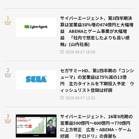
サイバーエージェント、第3四半期決
算は営業益38％増の674億円と大幅増
益 ABEMAとゲーム事業が大幅増
益 「社内で想定したよりも良い感
触」(山内社長)
2026.08.07 16:58
セガサミーHD、第1四半期の「コンシ
ューマ」の営業益は75％減の13億
円 主力タイトルを下期投入予定 ウ
ィッシュリスト登録は好調
2026.08.07 12:32
サイバーエージェント、26年9月期の
営業益500億円～600億円→770億円
に上方修正 広告・ABEMA・ゲーム
好調 『ホロドリ』の貢献も