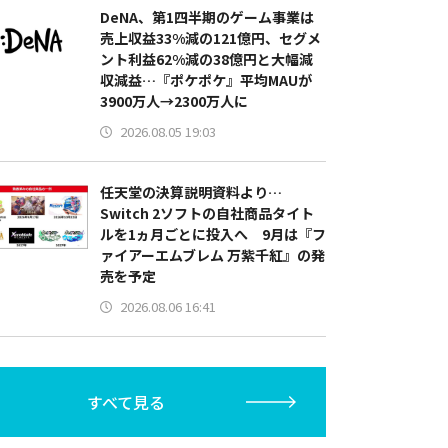
DeNA、第1四半期のゲーム事業は
売上収益33%減の121億円、セグメ
ント利益62%減の38億円と大幅減
収減益…『ポケポケ』平均MAUが
3900万人→2300万人に
2026.08.05 19:03
任天堂の決算説明資料より…
Switch 2ソフトの自社商品タイト
ルを1ヵ月ごとに投入へ 9月は『フ
ァイアーエムブレム 万紫千紅』の発
売を予定
2026.08.06 16:41
すべて見る