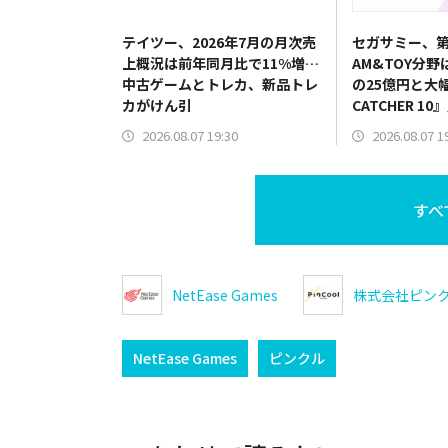
テイツー、2026年7月の月次売
セガサミー、第
上概況は前年同月比で11%増…
AM&TOY分野
中古ゲームとトレカ、新品トレ
の25億円と大
カがけん引
CATCHER 
だけでなく機
2026.08.07 19:30
2026.08.07 1
すべ
NetEase Games
株式会社ピン
NetEase Games
ピンクル