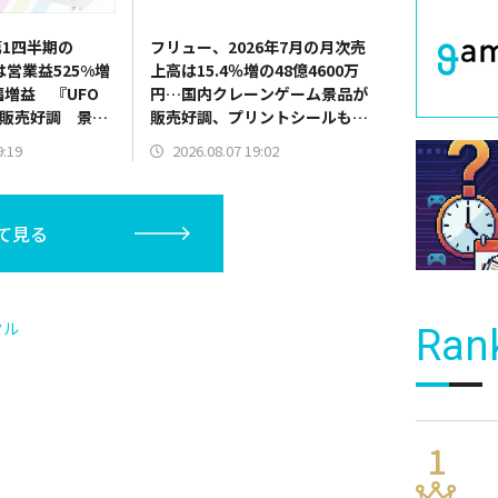
1四半期の
フリュー、2026年7月の月次売
は営業益525%増
上高は15.4％増の48億4600万
幅増益 『UFO
円…国内クレーンゲーム景品が
10』販売好調 景品
販売好調、プリントシールも新
器需要も旺盛
機種発売で伸長
9:19
2026.08.07 19:02
て見る
クル
Ran