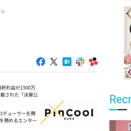
クル
最終利益が1500万
掲載された「決算公
Recr
ロデューサーを務
表を務めるエンター