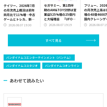
セガサミー、第1四半
フリュー、202
テイツー、2026年7月
期のAM&TOY分野は営
の月次売上高は1
の月次売上概況は前年
業益525%増の25億円
増の48億4600
同月比で11%増…中古
と大幅増益 『UFO
国内クレーンゲ
ゲームとトレカ、新品
CATCHER 10』販売好
品が販売好調、
トレカがけん引
2026.08.07 19:19
2026.08.07 1
2026.08.07 19:30
調 景品だけでなく機
トシールも新機
器需要も旺盛
で伸長
すべて見る
バンダイナムコエンターテインメント（バンナム）
バンダイナムコスタジオ
バンダイナムコオンライン
あわせて読みたい