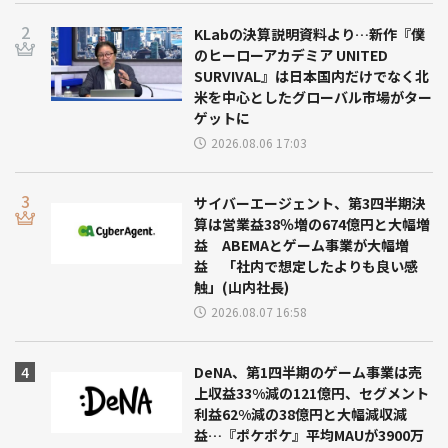
KLabの決算説明資料より…新作『僕
のヒーローアカデミア UNITED
SURVIVAL』は日本国内だけでなく北
米を中心としたグローバル市場がター
ゲットに
2026.08.06 17:03
サイバーエージェント、第3四半期決
算は営業益38％増の674億円と大幅増
益 ABEMAとゲーム事業が大幅増
益 「社内で想定したよりも良い感
触」(山内社長)
2026.08.07 16:58
DeNA、第1四半期のゲーム事業は売
上収益33%減の121億円、セグメント
利益62%減の38億円と大幅減収減
益…『ポケポケ』平均MAUが3900万