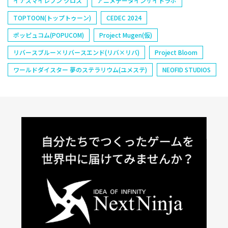
イナズマイレブン クロス
アニメデータインサイトラボ
TOPTOON(トップトゥーン)
CEDEC 2024
ポッピュコム(POPUCOM)
Project Mugen(仮)
リバースブルー×リバースエンド(リバ×リバ)
Project Bloom
ワールドダイスター 夢のステラリウム(ユメステ)
NEOFID STUDIOS