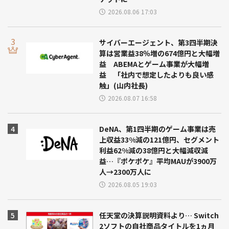
2026.08.06 17:03
サイバーエージェント、第3四半期決
算は営業益38％増の674億円と大幅増
益 ABEMAとゲーム事業が大幅増
益 「社内で想定したよりも良い感
触」(山内社長)
2026.08.07 16:58
DeNA、第1四半期のゲーム事業は売
上収益33%減の121億円、セグメント
利益62%減の38億円と大幅減収減
益…『ポケポケ』平均MAUが3900万
人→2300万人に
2026.08.05 19:03
任天堂の決算説明資料より… Switch
2ソフトの自社商品タイトルを1ヵ月