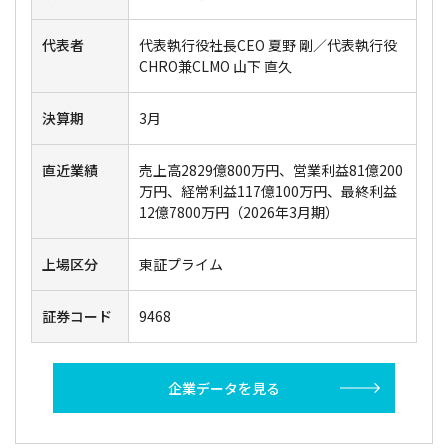
代表者
代表執行役社長CEO 夏野 剛／代表執行役
CHRO兼CLMO 山下 直久
決算期
3月
直近業績
売上高2829億800万円、営業利益81億200
万円、経常利益117億100万円、最終利益
12億7800万円（2026年3月期）
上場区分
東証プライム
証券コード
9468
企業データを見る