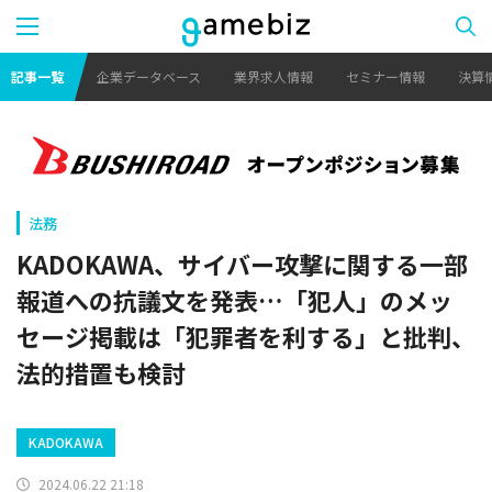
記事一覧
企業データベース
業界求人情報
セミナー情報
決算
法務
KADOKAWA、サイバー攻撃に関する一部
報道への抗議文を発表…「犯人」のメッ
セージ掲載は「犯罪者を利する」と批判、
法的措置も検討
KADOKAWA
2024.06.22 21:18