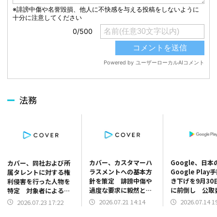
法務
カバー、カスタマーハ
Google、日本
カバー、同社および所
ラスメントへの基本方
Google Pla
属タレントに対する権
針を策定 誹謗中傷や
き下げを9月30
利侵害を行った人物を
過度な要求に毅然と対
に前倒し 公取
特定 対象者による謝
応
協議踏まえ新課
罪文の提出や損害賠償
2026.07.21 14:14
2026.07.14 1
2026.07.23 17:22
ル導入
金の支払いを含む示談