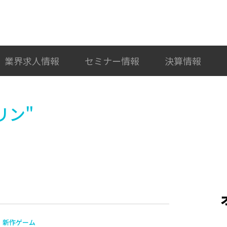
検索
カテゴリ選択
業界求人情報
セミナー情報
決算情報
リン"
新作ゲーム