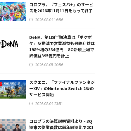
コロプラ、『フェスバ+』のサービ
スを2026年11月11日をもって終了
2026.08.04 16:56
DeNA、第1四半期決算は『ポケポ
ケ』反動減で営業減益も最終利益は
198%増の334億円 GO新規上場で
評価益395億円を計上
2026.08.05 20:56
スクエニ、『ファイナルファンタジ
ーXIV』のNintendo Switch 2版の
サービス開始
2026.08.04 23:51
コロプラの決算説明資料より…3Q
期末の従業員数は前年同期比で201