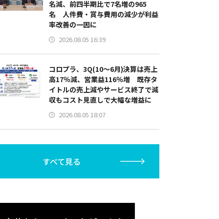
名減、前四半期比で7名増の965
名 人件費・賞与費用の減少が利益
率改善の一因に
2026.08.05 16:39
コロプラ、3Q(10～6月)決算は売上
高17％減、営業益116％増 既存タ
イトルの売上減やサービス終了で減
収もコスト見直しで大幅な増益に
2026.08.05 18:07
すべて見る