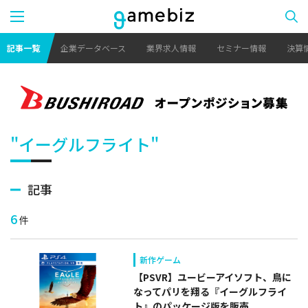
記事一覧
企業データベース
業界求人情報
セミナー情報
決算
"イーグルフライト"
記事
6
件
新作ゲーム
【PSVR】ユービーアイソフト、鳥に
なってパリを翔る『イーグルフライ
ト』のパッケージ版を販売