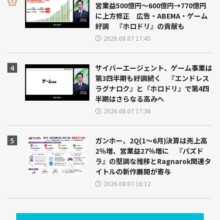
営業益500億円～600億円→770億円
に上方修正 広告・ABEMA・ゲーム
好調 『ホロドリ』の貢献も
2026.08.07 17:45
サイバーエージェント、ゲーム事業は
第3四半期も好調続く 『エンドレス
ラグナロク』と『ホロドリ』で第4四
半期はさらなる高みへ
2026.08.07 17:36
ガンホー、2Q(1～6月)決算は売上高
2％増、営業益27％増に 『パズド
ラ』の堅調な推移とRagnarok関連タ
イトルの新作展開が寄与
2026.08.07 16:12