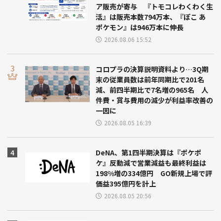
ア販売が寄与 『トモコレわくわく生
活』は販売本数794万本、『ぽこ あ
ポケモン』は946万本に伸長
2026.08.06 15:52
コロプラの決算説明資料より…3Q期
末の従業員数は前年同期比で201名
減、前四半期比で7名増の965名 人
件費・賞与費用の減少が利益率改善の
一因に
2026.08.05 16:39
DeNA、第1四半期決算は『ポケポ
ケ』反動減で営業減益も最終利益は
198%増の334億円 GO新規上場で評
価益395億円を計上
2026.08.05 20:56