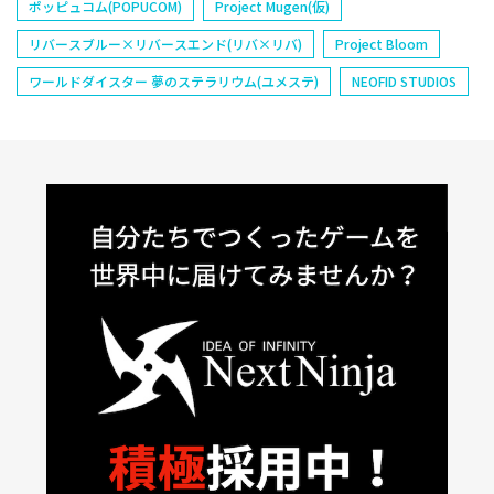
ポッピュコム(POPUCOM)
Project Mugen(仮)
リバースブルー×リバースエンド(リバ×リバ)
Project Bloom
ワールドダイスター 夢のステラリウム(ユメステ)
NEOFID STUDIOS