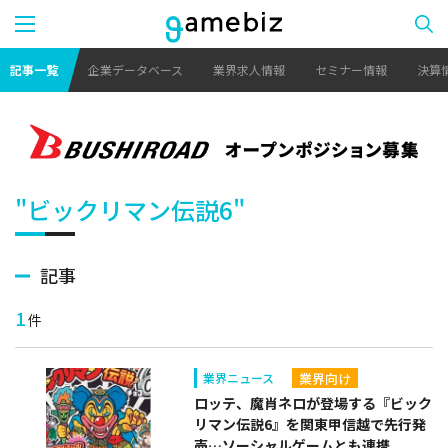
記事一覧
企業データベース
業界求人情報
セミナー情報
決算
"ビックリマン伝説6"
記事
1
件
業界向け
業界ニュース
ロッテ、魔肖ネロが登場する『ビック
リマン伝説6』を関東甲信越で先行発
売…ソーシャルゲームとも連携