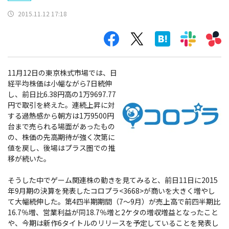
2015.11.12 17:18
11月12日の東京株式市場では、日
経平均株価は小幅ながら7日続伸
し、前日比6.38円高の1万9697.77
円で取引を終えた。連続上昇に対
する過熱感から朝方は1万9500円
台まで売られる場面があったもの
の、株価の先高期待が強く次第に
値を戻し、後場はプラス圏での推
移が続いた。
そうした中でゲーム関連株の動きを見てみると、前日11日に2015
年9月期の決算を発表したコロプラ<3668>が商いを大きく増やし
て大幅続伸した。第4四半期期間（7～9月）が売上高で前四半期比
16.7％増、営業利益が同18.7％増と2ケタの増収増益となったこと
や、今期は新作6タイトルのリリースを予定していることを発表し