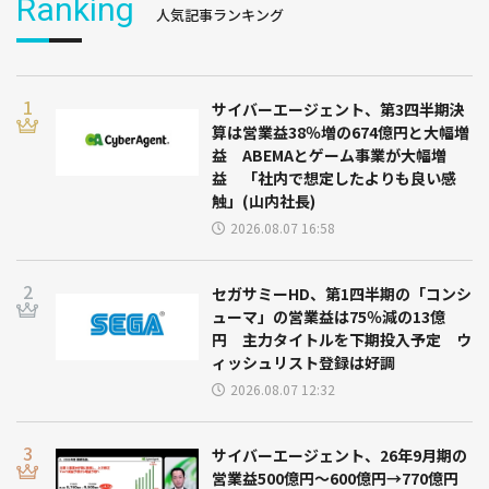
Ranking
人気記事ランキング
サイバーエージェント、第3四半期決
算は営業益38％増の674億円と大幅増
益 ABEMAとゲーム事業が大幅増
益 「社内で想定したよりも良い感
触」(山内社長)
2026.08.07 16:58
セガサミーHD、第1四半期の「コンシ
ューマ」の営業益は75％減の13億
円 主力タイトルを下期投入予定 ウ
ィッシュリスト登録は好調
2026.08.07 12:32
サイバーエージェント、26年9月期の
営業益500億円～600億円→770億円