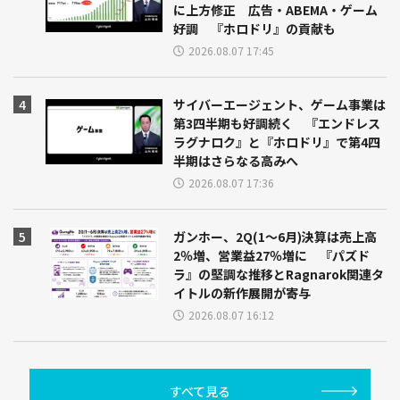
に上方修正 広告・ABEMA・ゲーム
好調 『ホロドリ』の貢献も
2026.08.07 17:45
サイバーエージェント、ゲーム事業は
第3四半期も好調続く 『エンドレス
ラグナロク』と『ホロドリ』で第4四
半期はさらなる高みへ
2026.08.07 17:36
ガンホー、2Q(1～6月)決算は売上高
2％増、営業益27％増に 『パズド
ラ』の堅調な推移とRagnarok関連タ
イトルの新作展開が寄与
2026.08.07 16:12
すべて見る