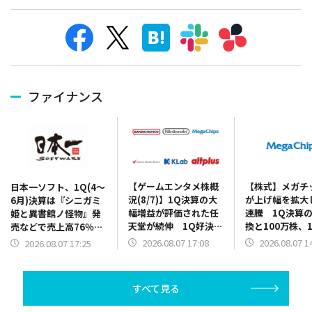
ファイナンス
【ゲームエンタメ株概
【株式】メガチ
日本一ソフト、1Q(4～
況(8/7)】1Q決算の大
が上げ幅を拡大
6月)決算は『シニガミ
幅増益が評価された任
連騰 1Q決算
姫と異書館ノ怪物』発
天堂が続伸 1Q好決算
換と100万株、1
売などで売上高76％増
と2Q累計業績予想の上
円を上限とした
に 2Q以降発売の新作
2026.08.07 17:08
2026.08.07 1
2026.08.07 17:25
方修正を発表のバンダ
買いの発表で
の開発費用先行で営業
イナムコHDは5000円
赤字を計上
台を回復
すべて見る