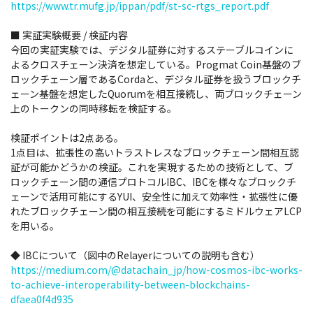
https://www.tr.mufg.jp/ippan/pdf/st-sc-rtgs_report.pdf
■ 実証実験概要 / 検証内容
今回の実証実験では、デジタル証券に対するステーブルコインに
よるクロスチェーン決済を想定している。Progmat Coin基盤のブ
ロックチェーン層であるCordaと、デジタル証券を扱うブロックチ
ェーン基盤を想定したQuorumを相互接続し、両ブロックチェーン
上のトークンの同時移転を検証する。
検証ポイントは2点ある。
1点目は、拡張性の高いトラストレスなブロックチェーン間相互認
証が可能かどうかの検証。これを実現するための技術として、ブ
ロックチェーン間の通信プロトコルIBC、IBCを様々なブロックチ
ェーンで活用可能にするYUI、安全性に加えて効率性・拡張性に優
れたブロックチェーン間の相互接続を可能にするミドルウェアLCP
を用いる。
◆ IBCについて（図中のRelayerについての説明も含む）
https://medium.com/@datachain_jp/how-cosmos-ibc-works-
to-achieve-interoperability-between-blockchains-
dfaea0f4d935