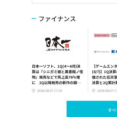
ファイナンス
日本一ソフト、1Q(4～6月)決
【ゲームエン
算は『シニガミ姫と異書館ノ怪
(8/7)】1Q
物』発売などで売上高76％増
価された任天堂
に 2Q以降発売の新作の開発
決算と2Q累計
費用先行で営業赤字を計上
修正を発表の
2026.08.07 17:25
2026.08.07 1
HDは5000円
すべ