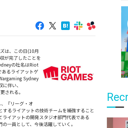
ムズは、この日(10月
yの買収が完了したことを
dneyの社名はRiot
法人であるライアットゲ
aming Sydney
収に伴い、
yに変更される。
Recr
用し、『リーグ・オ
じめとするライアットの技術チームを補強すること
てライアットの開発スタジオ部門代表である
タジオ部門の一員として、今後活躍していく。