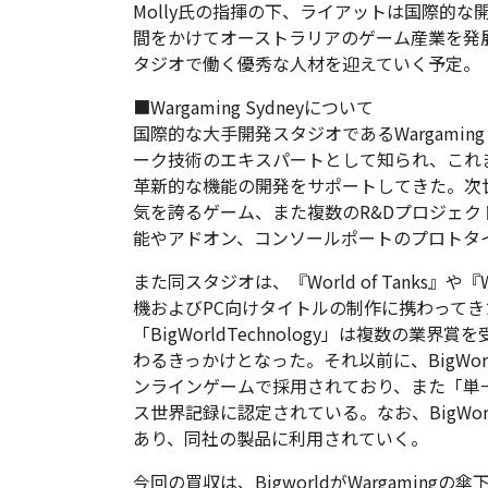
Molly氏の指揮の下、ライアットは国際的
間をかけてオーストラリアのゲーム産業を発
タジオで働く優秀な人材を迎えていく予定。
■Wargaming Sydneyについて
国際的な大手開発スタジオであるWargamin
ーク技術のエキスパートとして知られ、これまで
革新的な機能の開発をサポートしてきた。次
気を誇るゲーム、また複数のR&Dプロジェ
能やアドオン、コンソールポートのプロトタ
また同スタジオは、『World of Tanks』や『W
機およびPC向けタイトルの制作に携わって
「BigWorldTechnology」は複数の業界賞
わるきっかけとなった。それ以前に、BigWorld
ンラインゲームで採用されており、また「単
ス世界記録に認定されている。なお、BigWorld 
あり、同社の製品に利用されていく。
今回の買収は、BigworldがWargamin