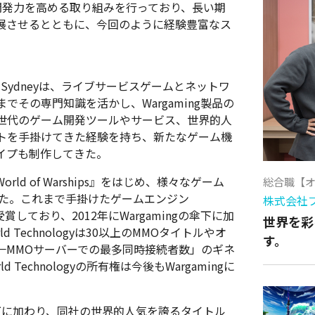
な開発力を高める取り組みを行っており、長い期
展させるとともに、今回のように経験豊富なス
g Sydneyは、ライブサービスゲームとネットワ
その専門知識を活かし、Wargaming製品の
世代のゲーム開発ツールやサービス、世界的人
クトを手掛けてきた経験を持ち、新たなゲーム機
イプも制作してきた。
orld of Warships』をはじめ、様々なゲーム
総合職【
きた。これまで手掛けたゲームエンジン
株式会社
を受賞しており、2012年にWargamingの傘下に加
世界を彩
 Technologyは30以上のMMOタイトルやオ
す。
一MMOサーバーでの最多同時接続者数」のギネ
Technologyの所有権は今後もWargamingに
gの傘下に加わり、同社の世界的人気を誇るタイトル