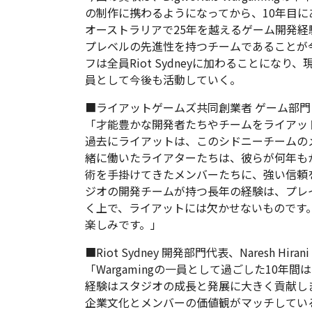
の制作に携わるようになってから、10年目
オーストラリアで25年を越えるゲーム開発
プレベルの先進性を持つチームであることが
フは全員Riot Sydneyに加わることになり、
員として今後も活動していく。
■ライアットゲームズ共同創業者 ゲーム部門プレジデ
「才能豊かな開発者たちやチームをライアッ
過去にライアットは、このシドニーチームの
緒に働いたライアターたちは、彼らが何年も
術を手掛けてきたメンバーたちに、強い信頼を寄せ
ジオの開発チームが持つ長年の経験は、プレ
く上で、ライアットには欠かせないものです
楽しみです。」
■Riot Sydney 開発部門代表、Naresh Hira
「Wargamingの一員として過ごした10
経験はスタジオの成長と発展に大きく貢献し
企業文化とメンバーの価値観がマッチしてい