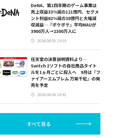
DeNA、第1四半期のゲーム事業は
売上収益33%減の121億円、セグメ
ント利益62%減の38億円と大幅減
収減益…『ポケポケ』平均MAUが
3900万人→2300万人に
2026.08.05 19:03
任天堂の決算説明資料より…
Switch 2ソフトの自社商品タイト
ルを1ヵ月ごとに投入へ 9月は『フ
ァイアーエムブレム 万紫千紅』の発
売を予定
2026.08.06 16:41
すべて見る