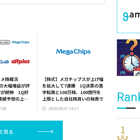
タメ株概況
【株式】メガチップスが上げ幅
決算の大幅増益が評
を拡大して7連騰 1Q決算の黒
が続伸 1Q好
字転換と100万株、100億円を
Ran
業績予想の上方
上限とした自社株買いの発表で
バンダイナムコ
7:08
2026.08.07 14:12
台を回復
て見る