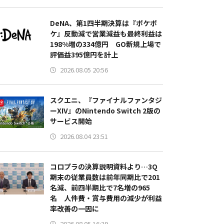
DeNA、第1四半期決算は『ポケポ
ケ』反動減で営業減益も最終利益は
198%増の334億円 GO新規上場で
評価益395億円を計上
2026.08.05 20:56
スクエニ、『ファイナルファンタジ
ーXIV』のNintendo Switch 2版の
サービス開始
2026.08.04 23:51
コロプラの決算説明資料より…3Q
期末の従業員数は前年同期比で201
名減、前四半期比で7名増の965
名 人件費・賞与費用の減少が利益
率改善の一因に
2026.08.05 16:39