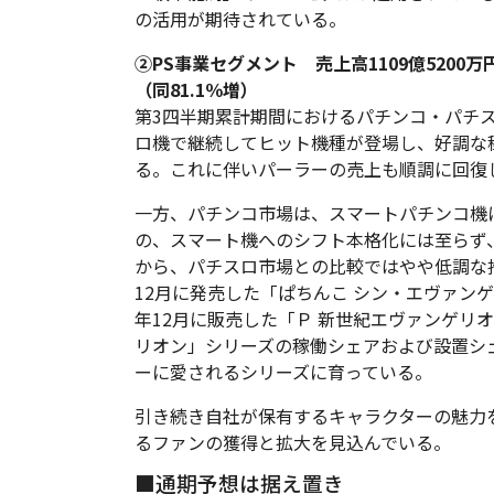
の活用が期待されている。
②PS事業セグメント 売上高1109億5200万円
（同81.1％増）
第3四半期累計期間におけるパチンコ・パチ
ロ機で継続してヒット機種が登場し、好調な
る。これに伴いパーラーの売上も順調に回復
一方、パチンコ市場は、スマートパチンコ機
の、スマート機へのシフト本格化には至らず
から、パチスロ市場との比較ではやや低調な推
12月に発売した「ぱちんこ シン・エヴァンゲ
年12月に販売した「Ｐ 新世紀エヴァンゲリ
リオン」シリーズの稼働シェアおよび設置シェ
ーに愛されるシリーズに育っている。
引き続き自社が保有するキャラクターの魅力
るファンの獲得と拡大を見込んでいる。
■通期予想は据え置き