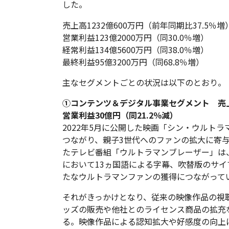
した。
売上高1232億600万円（前年同期比37.5％増
営業利益123億2000万円（同30.0％増）
経常利益134億5600万円（同38.0％増）
最終利益95億3200万円（同68.8％増）
主なセグメントごとの状況は以下のとおり。
①コンテンツ＆デジタル事業セグメント 売上高
営業利益30億円（同21.2％減）
2022年5月に公開した映画「シン・ウルト
つながり、親子3世代へのファンの拡大に寄与
たテレビ番組「ウルトラマンブレーザー」は、世
において13ヵ国語による字幕、吹替版のサ
たなウルトラマンファンの獲得につながって
それがきっかけとなり、従来の映像作品の視
ッズの販売や他社とのライセンス商品の拡充
る。映像作品による認知拡大や好感度の向上