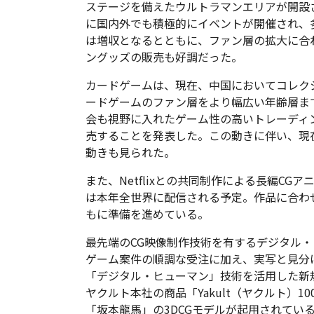
ステージを備えたウルトラマンエリアが開設
に国内外でも積極的にイベントが開催され、
は増収となるとともに、ファン層の拡大に合
ングッズの販売も好調だった。
カードゲームは、現在、中国においてコレク
ードゲームのファン層をより幅広い年齢層ま
会も視野に入れたゲーム性の高いトレーディ
売することを発表した。この動きに伴い、現
動きも見られた。
また、Netflixとの共同制作による長編CG
は本年全世界に配信される予定。作品に合わ
もに準備を進めている。
最先端のCG映像制作技術を有するデジタル・フ
ゲーム案件の順調な受注に加え、実写と見分け
「デジタル・ヒューマン」技術を活用した新
ヤクルト本社の商品「Yakult（ヤクルト）1
「坂本龍馬」の3DCGモデルが起用されてい