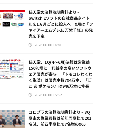
任天堂の決算説明資料より…
Switch 2ソフトの自社商品タイト
ルを1ヵ月ごとに投入へ 9月は『フ
ァイアーエムブレム 万紫千紅』の発
売を予定
2026.08.06 16:41
任天堂、1Q(4～6月)決算は営業益
150％増に 利益率の高いソフトウ
ェア販売が寄与 『トモコレわくわ
く生活』は販売本数794万本、『ぽ
こ あ ポケモン』は946万本に伸長
2026.08.06 15:52
コロプラの決算説明資料より…3Q
期末の従業員数は前年同期比で201
名減、前四半期比で7名増の965