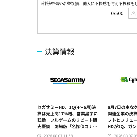
決算情報
セガサミーHD、1Q(4～6月)決
8月7日の主な
算は売上高17％増、営業黒字に
関連企業の決
転換 フルゲームのリピート販
フトとフリュ
売堅調 劇場版「名探偵コナ
HDが1Q、ガン
ン」最新作は興行収入136億円
が3Q、グリー
2026.08.07 11:58
2026.08.07 0