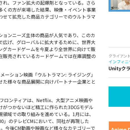
され、ファン拡大の起爆剤となっている。さら
多くの方が来場した結果、映像・イベント事業
わせて拡充した商品カテゴリーでのウルトラマ
ションニーズ主体の商品が人気であり、このカ
で広げ、グローバルに拡大するために、世界大
ングカードゲームを今夏より全世界に向けて販
在販売されているカードゲームでは在庫調整の
クライアン
インフィニ
Unity
アニメーション映画「ウルトラマン: ライジング」
せた様々な商品展開に向けパートナー企業とと
ロンティアは、Netflix、大型アニメ映画や
がつかないほど精工に作られた3DCGモデル
規領域での取り組みを進めている。1月には、
000」のテレビCMにおいて、同社が再現した
る。今後CM動画や映画など様々なカテゴリーで