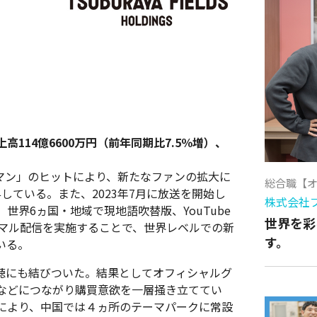
）
114億6600万円（前年同期比7.5％増）、
ラマン」のヒットにより、新たなファンの拡大に
総合職【
している。また、2023年7月に放送を開始し
株式会社
界6ヵ国・地域で現地語吹替版、YouTube
世界を彩
イマル配信を実施することで、世界レベルでの新
す。
いる。
聴にも結びついた。結果としてオフィシャルグ
などにつながり購買意欲を一層掻き立ててい
により、中国では４ヵ所のテーマパークに常設