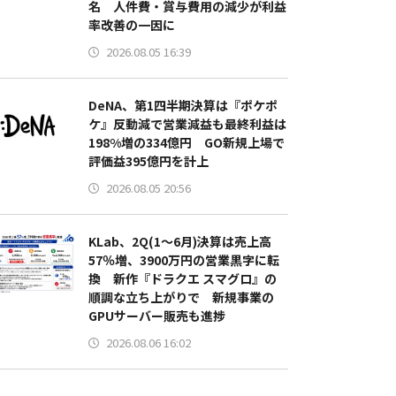
名 人件費・賞与費用の減少が利益
率改善の一因に
2026.08.05 16:39
DeNA、第1四半期決算は『ポケポ
ケ』反動減で営業減益も最終利益は
198%増の334億円 GO新規上場で
評価益395億円を計上
2026.08.05 20:56
KLab、2Q(1～6月)決算は売上高
57％増、3900万円の営業黒字に転
換 新作『ドラクエ スマグロ』の
順調な立ち上がりで 新規事業の
GPUサーバー販売も進捗
2026.08.06 16:02