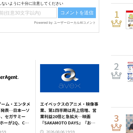
ゲーム・エンタメ
エイベックスのアニメ・映像事
算発表…日本一ソ
業、第1四半期は売上倍増、営
ー、セガサミー
業利益20倍と急拡大…映画
ホーが2Q、CA
『SAKAMOTO DAYS』『おそ
HDが9月本決算
松さん』貢献
9:59
2026.08.06 19:59