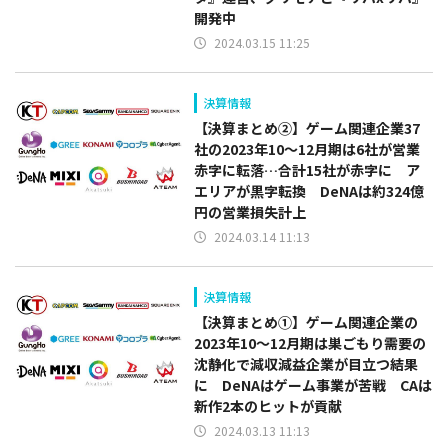
開発中
2024.03.15 11:25
決算情報
【決算まとめ②】ゲーム関連企業37
社の2023年10～12月期は6社が営業
赤字に転落…合計15社が赤字に ア
エリアが黒字転換 DeNAは約324億
円の営業損失計上
2024.03.14 11:13
決算情報
【決算まとめ①】ゲーム関連企業の
2023年10～12月期は巣ごもり需要の
沈静化で減収減益企業が目立つ結果
に DeNAはゲーム事業が苦戦 CAは
新作2本のヒットが貢献
2024.03.13 11:13