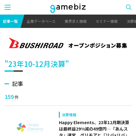
記事一覧
企業データベース
業界求人情報
セミナー情報
決算
"23年10-12月決算"
記事
159
件
決算情報
Happy Elements、23年12月期決算
は最終益29%減の49億円…『あんス
タ』運営、グリモアと『リバxリバ』