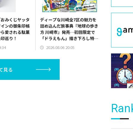
「おみくじヤッタ
ディープな川崎全7区の魅力を
ザインの御朱印帳
詰め込んだ旅事典『地球の歩き
から愛される駄菓
方 川崎市』発売…初回限定で
朱印巡り！
「ドラえもん」描き下ろし特別
カバー付き
9:34
2026.08.06 20:05
て見る
Ran