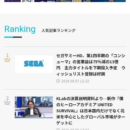
Ranking
人気記事ランキング
セガサミーHD、第1四半期の「コンシ
ューマ」の営業益は75％減の13億
円 主力タイトルを下期投入予定 ウ
ィッシュリスト登録は好調
2026.08.07 12:32
KLabの決算説明資料より…新作『僕
のヒーローアカデミア UNITED
SURVIVAL』は日本国内だけでなく北
米を中心としたグローバル市場がター
ゲットに
2026.08.06 17:03