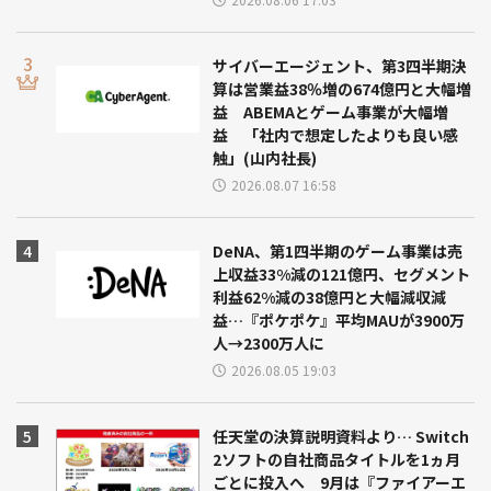
サイバーエージェント、第3四半期決
算は営業益38％増の674億円と大幅増
益 ABEMAとゲーム事業が大幅増
益 「社内で想定したよりも良い感
触」(山内社長)
2026.08.07 16:58
DeNA、第1四半期のゲーム事業は売
上収益33%減の121億円、セグメント
利益62%減の38億円と大幅減収減
益…『ポケポケ』平均MAUが3900万
人→2300万人に
2026.08.05 19:03
任天堂の決算説明資料より… Switch
2ソフトの自社商品タイトルを1ヵ月
ごとに投入へ 9月は『ファイアーエ