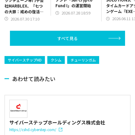
ックチェーン専門子会
Fund I」の運営開始
タイムカードア
社MARBLEX、『七つ
ンゲーム『EXE
の大罪：戒めの復活
2026.07.28 18:59
ARENA』が事
NFT』を正式リリース
2026.06.11 1
2026.07.30 17:10
ャンペーンを開
すべて見る
サイバーステップHD
クシム
チューリンガム
あわせて読みたい
サイバーステップホールディングス株式会社
https://cshd.cyberstep.com/