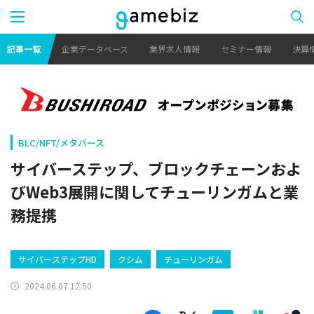
記事一覧
企業データベース
業界求人情報
セミナー情報
決算
BLC/NFT/メタバース
サイバーステップ、ブロックチェーンおよ
びWeb3展開に関してチューリンガムと業
務提携
サイバーステップHD
クシム
チューリンガム
2024.06.07 12:50