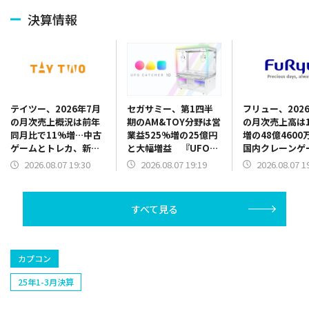
決算情報
セガサミー、第1四半
フリュー、202
テイツー、2026年7月
期のAM&TOY分野は営
の月次売上高は1
の月次売上概況は前年
業益525%増の25億円
増の48億4600
同月比で11%増…中古
と大幅増益 『UFO
国内クレーンゲ
ゲームとトレカ、新品
CATCHER 10』販売好
品が販売好調、
トレカがけん引
2026.08.07 19:19
2026.08.07 1
2026.08.07 19:30
調 景品だけでなく機
トシールも新機
器需要も旺盛
で伸長
すべて見る
カプコン
25年1-3月決算