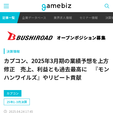
記事一覧
企業データベース
業界求人情報
セミナー情報
決算
決算情報
カプコン、2025年3月期の業績予想を上方
修正 売上、利益とも過去最高に 『モン
ハンワイルズ』やリピート貢献
カプコン
25年1-3月決算
2025.04.24 17:45