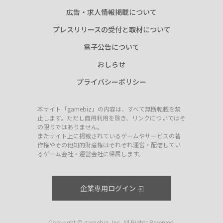
広告・求人情報掲載について
プレスリリースの受付と取材について
電子公告について
おしらせ
プライバシーポリシー
本サイト「gamebiz」の内容は、すべて無断転載を禁
止します。ただし商用利用を除き、リンクについてはそ
の限りではありません。
またサイト上に掲載されているゲームやサービスの著
作権やその他知的財産権はそれぞれ運営・配信してい
るゲーム会社・運営会社に帰属します。
企業専用ログイン
Copyright © gamebiz, Inc. All Rights Reserved.