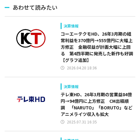
あわせて読みたい
決算情報
コーエーテクモHD、26年3月期の経
常利益を370億円→555億円に大幅上
方修正 金融収益が計画大幅に上回
る 第4四半期に発売した新作も好調
【グラフ追加】
2026.04.20 18:36
決算情報
テレ東HD、26年3月期の営業益84億
円→94億円に上方修正 CM出稿順
調 「NARUTO」「BORUTO」など
アニメライツ収入も拡大
2025.07.31 16:35