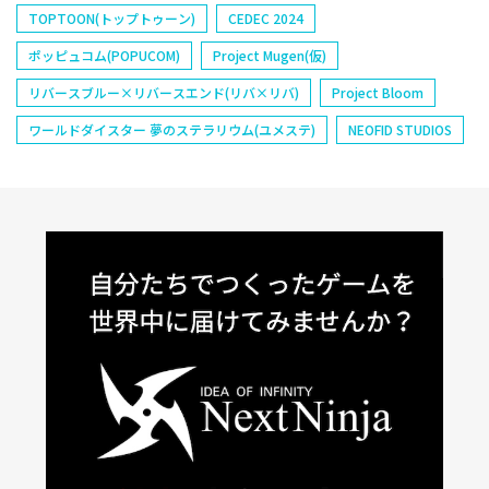
TOPTOON(トップトゥーン)
CEDEC 2024
ポッピュコム(POPUCOM)
Project Mugen(仮)
リバースブルー×リバースエンド(リバ×リバ)
Project Bloom
ワールドダイスター 夢のステラリウム(ユメステ)
NEOFID STUDIOS