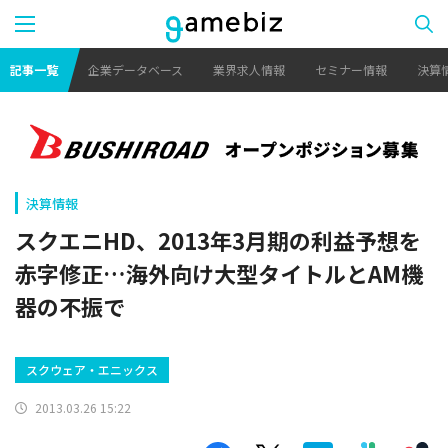
記事一覧
企業データベース
業界求人情報
セミナー情報
決算
決算情報
スクエニHD、2013年3月期の利益予想を
赤字修正…海外向け大型タイトルとAM機
器の不振で
スクウェア・エニックス
2013.03.26 15:22