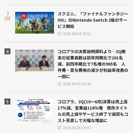
スクエニ、『ファイナルファンタジー
XIV』のNintendo Switch 2版のサー
ビス開始
2026.08.04 23:51
コロプラの決算説明資料より…3Q期
末の従業員数は前年同期比で201名
減、前四半期比で7名増の965名 人
件費・賞与費用の減少が利益率改善の
一因に
2026.08.05 16:39
コロプラ、3Q(10～6月)決算は売上高
17％減、営業益116％増 既存タイト
ルの売上減やサービス終了で減収もコ
スト見直しで大幅な増益に
2026.08.05 18:07