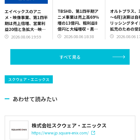
TBSHD、第1四半期ア
オルトプラス、3
エイベックスのアニ
ニメ事業は売上高69％
～6月)決算は自
メ・映像事業、第1四半
増の13億円、粗利益8
リッシングタイ
期は売上倍増、営業利
億円と大幅増収・黒字
拡充のための受
益20倍と急拡大…映画
転換 「氷の城壁」海
規模の縮小で売
『SAKAMOTO
2026.08.06 18:38
2026.08.06 1
2026.08.06 19:59
外配信好調、費用の適
8％減、4億570
DAYS』『おそ松さん』
正化も
の営業赤字に
貢献
すべて見る
スクウェア・エニックス
あわせて読みたい
株式会社スクウェア・エニックス
https://www.jp.square-enix.com/