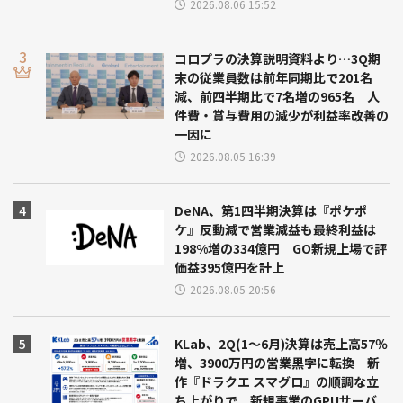
2026.08.06 15:52
コロプラの決算説明資料より…3Q期
末の従業員数は前年同期比で201名
減、前四半期比で7名増の965名 人
件費・賞与費用の減少が利益率改善の
一因に
2026.08.05 16:39
DeNA、第1四半期決算は『ポケポ
ケ』反動減で営業減益も最終利益は
198%増の334億円 GO新規上場で評
価益395億円を計上
2026.08.05 20:56
KLab、2Q(1～6月)決算は売上高57％
増、3900万円の営業黒字に転換 新
作『ドラクエ スマグロ』の順調な立
ち上がりで 新規事業のGPUサーバ