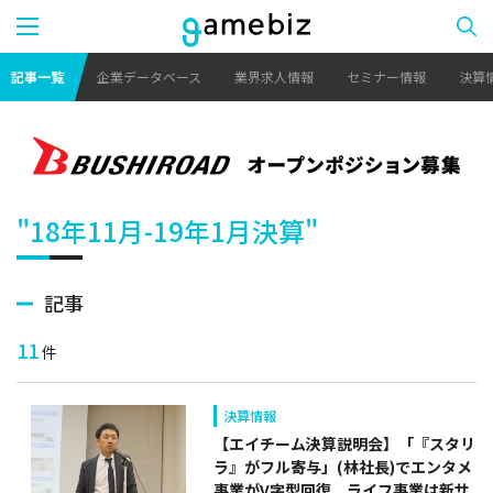
記事一覧
企業データベース
業界求人情報
セミナー情報
決算
"18年11月-19年1月決算"
記事
11
件
決算情報
【エイチーム決算説明会】「『スタリ
ラ』がフル寄与」(林社長)でエンタメ
事業がV字型回復 ライフ事業は新サ