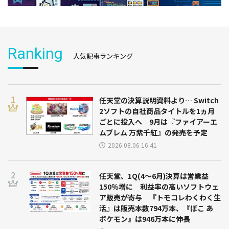
Ranking
人気記事ランキング
任天堂の決算説明資料より… Switch
2ソフトの自社商品タイトルを1ヵ月
ごとに投入へ 9月は『ファイアーエ
ムブレム 万紫千紅』の発売を予定
2026.08.06 16:41
任天堂、1Q(4～6月)決算は営業益
150％増に 利益率の高いソフトウェ
ア販売が寄与 『トモコレわくわく生
活』は販売本数794万本、『ぽこ あ
ポケモン』は946万本に伸長