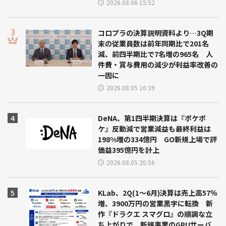
2026.08.06 15:52
コロプラの決算説明資料より…3Q期
末の従業員数は前年同期比で201名
減、前四半期比で7名増の965名 人
件費・賞与費用の減少が利益率改善の
一因に
2026.08.05 16:39
DeNA、第1四半期決算は『ポケポ
ケ』反動減で営業減益も最終利益は
198%増の334億円 GO新規上場で評
価益395億円を計上
2026.08.05 20:56
KLab、2Q(1～6月)決算は売上高57％
増、3900万円の営業黒字に転換 新
作『ドラクエ スマグロ』の順調な立
ち上がりで 新規事業のGPUサーバ