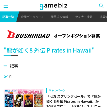
記事一覧
企業データベース
業界求人情報
セミナー情報
決算
"龍が如く8 外伝 Pirates in Hawaii"
記事
54
件
キャンペーン
「セガ スプリングセール」で『龍が
如く８外伝 Pirates in Hawaii』が
70%オフに！ 『ペルソナ３ リロー