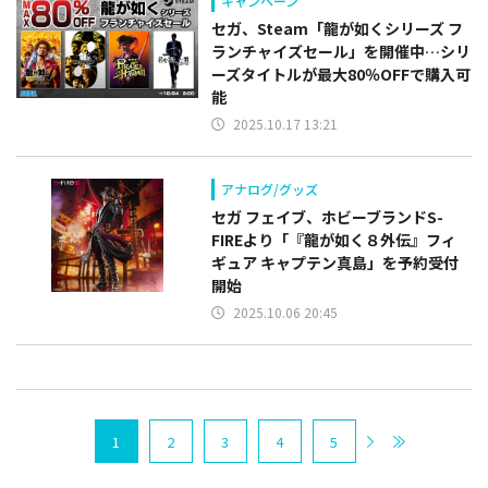
キャンペーン
セガ、Steam「龍が如くシリーズ フ
ランチャイズセール」を開催中…シリ
ーズタイトルが最大80％OFFで購入可
能
2025.10.17 13:21
アナログ/グッズ
セガ フェイブ、ホビーブランドS-
FIREより「『龍が如く８外伝』フィ
ギュア キャプテン真島」を予約受付
開始
2025.10.06 20:45
1
2
3
4
5