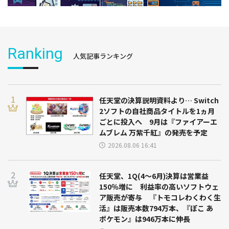
Ranking
人気記事ランキング
任天堂の決算説明資料より… Switch
2ソフトの自社商品タイトルを1ヵ月
ごとに投入へ 9月は『ファイアーエ
ムブレム 万紫千紅』の発売を予定
2026.08.06 16:41
任天堂、1Q(4～6月)決算は営業益
150％増に 利益率の高いソフトウェ
ア販売が寄与 『トモコレわくわく生
活』は販売本数794万本、『ぽこ あ
ポケモン』は946万本に伸長