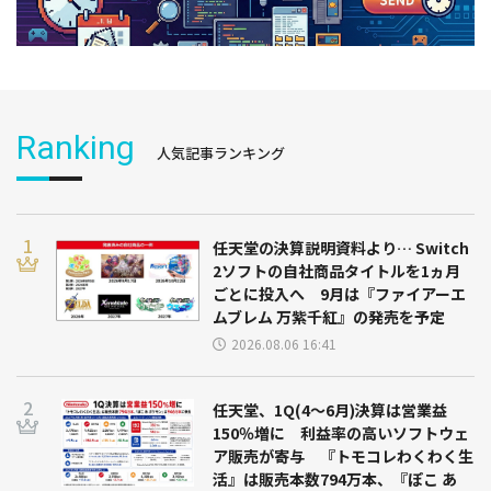
Ranking
人気記事ランキング
任天堂の決算説明資料より… Switch
2ソフトの自社商品タイトルを1ヵ月
ごとに投入へ 9月は『ファイアーエ
ムブレム 万紫千紅』の発売を予定
2026.08.06 16:41
任天堂、1Q(4～6月)決算は営業益
150％増に 利益率の高いソフトウェ
ア販売が寄与 『トモコレわくわく生
活』は販売本数794万本、『ぽこ あ