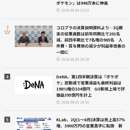
ポケモン』は946万本に伸長
2026.08.06 15:52
コロプラの決算説明資料より…3Q期
末の従業員数は前年同期比で201名
減、前四半期比で7名増の965名 人
件費・賞与費用の減少が利益率改善の
一因に
2026.08.05 16:39
DeNA、第1四半期決算は『ポケポ
ケ』反動減で営業減益も最終利益は
198%増の334億円 GO新規上場で評
価益395億円を計上
2026.08.05 20:56
KLab、2Q(1～6月)決算は売上高57％
増、3900万円の営業黒字に転換 新