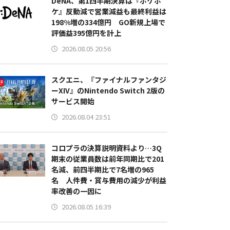
DeNA、第1四半期決算は『ポケポ
ケ』反動減で営業減益も最終利益は
198%増の334億円 GO新規上場で
評価益395億円を計上
2026.08.05 20:56
スクエニ、『ファイナルファンタジ
ーXIV』のNintendo Switch 2版の
サービス開始
2026.08.04 23:51
コロプラの決算説明資料より…3Q
期末の従業員数は前年同期比で201
名減、前四半期比で7名増の965
名 人件費・賞与費用の減少が利益
率改善の一因に
2026.08.05 16:39