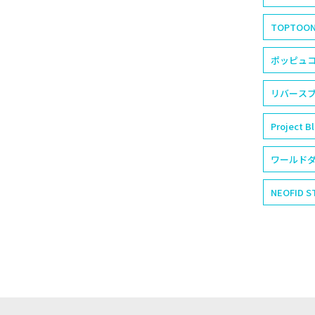
TOPTOO
ポッピュコム
リバースブ
Project B
ワールドダ
NEOFID S