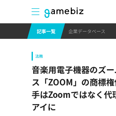
記事一覧
企業データベース
法務
音楽用電子機器のズー
ス「ZOOM」の商標
手はZoomではなく代
アイに