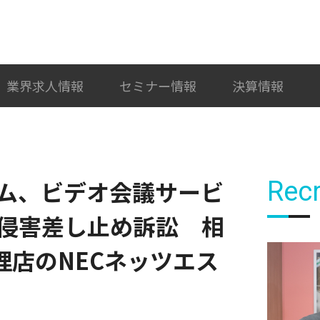
検索
カテゴリ選択
業界求人情報
セミナー情報
決算情報
ム、ビデオ会議サービ
Recr
権侵害差し止め訴訟 相
理店のNECネッツエス