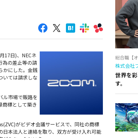
月17日)、NECネ
総合職【
行為の差止等の請
株式会社
らかにした。金銭
世界を彩
ついては請求しな
す。
バル市場で販路を
録商標として築き
tions(ZVC)がビデオ会議サービスで、同社の商標
の日本法人と連絡を取り、双方が受け入れ可能