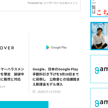
タマーハラスメン
Google、日本のGoogle Play
針を策定 誹謗中
手数料引き下げを9月30日まで
求に毅然と対応
に前倒し 公取委との協議踏ま
え新課金モデル導入
4:14
2026.07.14 19:05