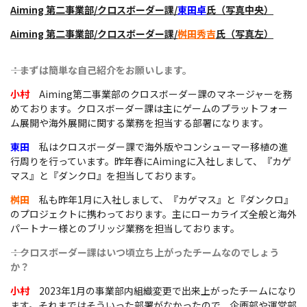
Aiming 第二事業部/クロスボーダー課/
東田卓
氏（写真中央）
Aiming 第二事業部/クロスボーダー課/
桝田秀吉
氏（写真左）
――：まずは簡単な自己紹介をお願いします。
小村
Aiming第二事業部のクロスボーダー課のマネージャーを務
めております。クロスボーダー課は主にゲームのプラットフォー
ム展開や海外展開に関する業務を担当する部署になります。
東田
私はクロスボーダー課で海外版やコンシューマー移植の進
行周りを行っています。昨年春にAimingに入社しまして、『カゲ
マス』と『ダンクロ』を担当しております。
桝田
私も昨年1月に入社しまして、『カゲマス』と『ダンクロ』
のプロジェクトに携わっております。主にローカライズ全般と海外
パートナー様とのブリッジ業務を担当しております。
――：クロスボーダー課はいつ頃立ち上がったチームなのでしょう
か？
小村
2023年1月の事業部内組織変更で出来上がったチームになり
ます。それまではそういった部署がなかったので、企画部や運営部