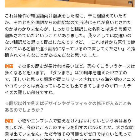
これは原作が韓国語向け翻訳をした際に、単に間違えていたの
か、それとも外国語からの翻訳なので当時はそれが良いとされた
のかはわかりませんが、しっかりと翻訳した名称とは違う言葉で
翻訳されていたということがありました。我々としては間違いの
ない翻訳だと思って提出したんですけど、「これは昔から原作で使
われている名前と違う翻訳になっているので直してください」と指
摘されてそんなことがあるんだなと思いました。
桝田
そのIPの歴史が長ければ長いほど、恐らくこういうケースは
多くなると思います。『ダンまち』は10周年を迎えたIPですの
で、正しいと思った翻訳が既にリリースされている海外版のアニメ
やコミックとは異なっていることも出てきてしまうのがローカラ
イズの難しい部分ですね。
――：翻訳以外で例えばデザインやグラフィックの修正が入ることも
あるのでしょうか？
桝田
小物やエンブレムで変えなければいけないという事はあり
ましたが、今のところこのキャラを出すのはNGだとか、大きな問
題は出ていません。ただ今後その可能性がゼロではないと思って