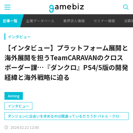
記事一覧
企業データベース
業界求人情報
セミナー情報
決算
インタビュー
【インタビュー】プラットフォーム展開と
海外展開を担うTeamCARAVANのクロス
ボーダー課…『ダンクロ』PS4/5版の開発
経緯と海外戦略に迫る
Aiming
インタビュー
ダンジョンに出会いを求めるのは間違っているだろうか バトル・クロニ
クル(ダンクロ)
2024.02.22 12:00