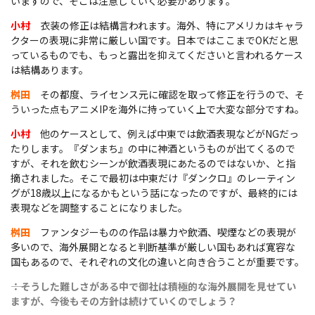
いますので、そこは注意していく必要があります。
小村
衣装の修正は結構言われます。海外、特にアメリカはキャラ
クターの表現に非常に厳しい国です。日本ではここまでOKだと思
っているものでも、もっと露出を抑えてくださいと言われるケース
は結構あります。
桝田
その都度、ライセンス元に確認を取って修正を行うので、そ
ういった点もアニメIPを海外に持っていく上で大変な部分ですね。
小村
他のケースとして、例えば中東では飲酒表現などがNGだっ
たりします。『ダンまち』の中に神酒というものが出てくるので
すが、それを飲むシーンが飲酒表現にあたるのではないか、と指
摘されました。そこで最初は中東だけ『ダンクロ』のレーティン
グが18歳以上になるかもという話になったのですが、最終的には
表現などを調整することになりました。
桝田
ファンタジーものの作品は暴力や飲酒、喫煙などの表現が
多いので、海外展開となると判断基準が厳しい国もあれば寛容な
国もあるので、それぞれの文化の違いと向き合うことが重要です。
――：そうした難しさがある中で御社は積極的な海外展開を見せてい
ますが、今後もその方針は続けていくのでしょう？