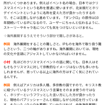
所がいくつかあります。例えばイベント名の場合、日本ではクリ
スマスイベントという名称を普通に使いますが、北米版だとホリ
デイイベントというように名称を変えた方が良かったりするの
で、そこは注意しながら進めています。『ダンクロ』の原作は10
年間続いているIPになるので、ユーザーにちゃんと伝わるように、
ストーリーやキャラ名についても気をつけないといけません。
――：海外展開するうえでそういう部分で難しさがあると。
桝田
海外展開をすることの難しさと、IPものを海外で取り扱う難
しさという、二つの軸がありますね。海外展開においては、現地
の文化や言語にアジャストしていかなければいけません。
小村
先ほどのクリスマスイベントの話に関しても、日本人はそ
もそもクリスマスに対して宗教的なイメージはない方も多いかも
しれませんが、思っている以上に海外の方はすごく気にされてい
るんです。
桝田
例えばアメリカは多人種、多宗教の国ですので、キリスト教
に紐づいているクリスマスという言葉をそのまま使うのではな
く、ホリデーというフワッとした言い方にした方が良かったり
と、現地のパブリッシャーさんと相談しながら対応を行っていま
す。そういうノウハウを蓄積していかなければ、今後海外展開し