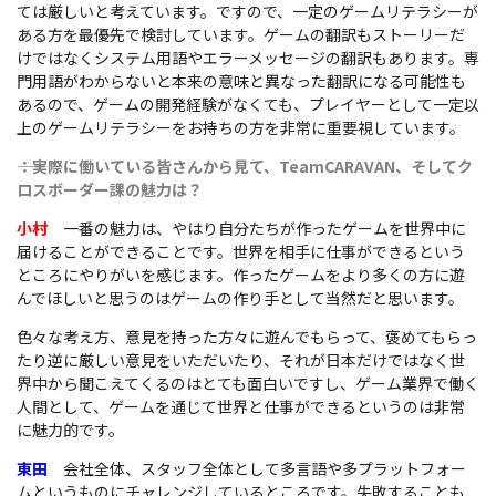
ては厳しいと考えています。ですので、一定のゲームリテラシーが
ある方を最優先で検討しています。ゲームの翻訳もストーリーだ
けではなくシステム用語やエラーメッセージの翻訳もあります。専
門用語がわからないと本来の意味と異なった翻訳になる可能性も
あるので、ゲームの開発経験がなくても、プレイヤーとして一定以
上のゲームリテラシーをお持ちの方を非常に重要視しています。
――：実際に働いている皆さんから見て、TeamCARAVAN、そしてク
ロスボーダー課の魅力は？
小村
一番の魅力は、やはり自分たちが作ったゲームを世界中に
届けることができることです。世界を相手に仕事ができるという
ところにやりがいを感じます。作ったゲームをより多くの方に遊
んでほしいと思うのはゲームの作り手として当然だと思います。
色々な考え方、意見を持った方々に遊んでもらって、褒めてもらっ
たり逆に厳しい意見をいただいたり、それが日本だけではなく世
界中から聞こえてくるのはとても面白いですし、ゲーム業界で働く
人間として、ゲームを通じて世界と仕事ができるというのは非常
に魅力的です。
東田
会社全体、スタッフ全体として多言語や多プラットフォー
ムというものにチャレンジしているところです。失敗することも