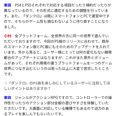
東田
PS4とPS5それぞれで対応する項目だったり規約だったりが
異なっているので、その形式に適応するための調整を行っていま
す。また、『ダンクロ』は既にスマートフォンとPCで運営中です
ので、そちらのゲーム性も損なわないように作り直すことになり
ました。
小村
全プラットフォーム、全世界の方に同一の世界で遊んでい
ただいておりますので、今回のPS版のリリースに合わせて、既存
のスマートフォン版とPC版にもそのためのアップデートを入れて
います。外から見ると、ユーザー様にとっては何の変化もない開発
都合のアップデートにはなりますが、これがまた意外とボリュー
ムがあって、それぞれ環境の違うプラットフォームを一つのゲーム
世界につなぎ込むというのは思った以上に大変で苦労したところ
です。
――：『ダンクロ』のPS版を楽しみにしているユーザーに注目してほ
しいポイントはありますか？
東田
ジャンルがアクションRPGですので、コントローラーでの操
作性だったりのアクション部分全般の遊びやすさを体験していた
だきたいです。大画面に対応している機種でもあるので迫力のあ
るプレイを楽しんでもらいたいです。