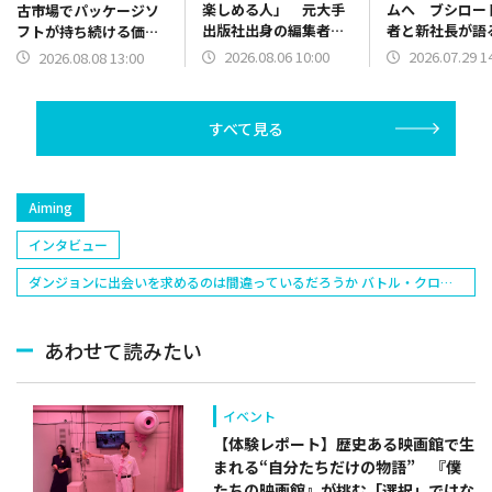
楽しめる人」 元大手
ムへ ブシロー
古市場でパッケージソ
出版社出身の編集者が
者と新社長が語
フトが持ち続ける価値
語るヒットを生み出す
制の狙い 目標
とは
2026.08.06 10:00
2026.07.29 1
2026.08.08 13:00
新たな組織づくり
乗せるための二
点火
すべて見る
Aiming
インタビュー
ダンジョンに出会いを求めるのは間違っているだろうか バトル・クロニ
クル(ダンクロ)
あわせて読みたい
イベント
【体験レポート】歴史ある映画館で生
まれる“自分たちだけの物語” 『僕
たちの映画館』が挑む「選択」ではな