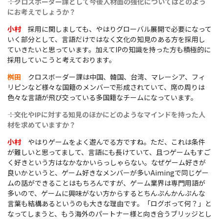
――：クロスボーダー課として今後人材面の強化についてはどのよう
にお考えでしょうか？
小村
採用に関しましても、やはりグローバル展開で必要になって
いく部分として、言語だけではなく文化の知見のある方を採用し
ていきたいと思っています。加えてIPの知識を持った方も積極的に
採用していこうと考えております。
桝田
クロスボーダー課は中国、韓国、台湾、マレーシア、フィ
リピンなど様々な国籍のメンバーで形成されていて、席の周りは
色々な言語が飛び交っている多国籍なチームになっています。
――：文化やIPに対する知見のほかにどのようなマインドを持った人
材を求めていますか？
小村
やはりゲームをよく遊んでる方ですね。ただ、これは条件
が難しいと思ってまして、言語にも長けていて、且つゲームもすご
く好きという方はなかなかいらっしゃらない。なぜゲーム好きが
良いかというと、ゲーム好きなメンバーが多いAimingで同じゲー
ムの話ができることはもちろんですが、ゲーム業界は専門用語が
多いので、ゲームに興味がない方からするとちんぷんかんぷんな
言葉も結構あるというのも大きな理由です。「ログボって何？」と
なってしまうと、もう海外のパートナー様と向き合うブリッジとし