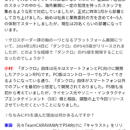
のスタッフの中から、海外展開に一定の知見を持ったスタッフを
集めるような形で対応していましたが、正式に昨年1月から部署と
して立ち上げました。始めは社員と業務委託の方を含めて4～5人
の体制でスタートしましたが、現在は20名くらいの部署になって
います。
――：クロスボーダー課の軸の一つとなるプラットフォーム展開につ
いて、2024年2月14日に『ダンクロ』のPS4/5版がリリースされま
したが、どのような経緯で『ダンクロ』のPS版を開発することに
なったのでしょうか？
小村
『ダンクロ』自体は元々はスマートフォンとPC向けに開発
したアクションRPGです。PC版はコントローラーでもプレイでき
るようになっている通り、『ダンクロ』自体がスマートフォン以外
でのプレイを最初から想定して開発されておりました。PS版も当
初から考えていましたが、ライセンス元やソニー・インタラクティ
ブエンタテインメント（SIE）様と相談、調整の上で今回リリース
させていただくということになりました。
――：ちなみにPSを選んだ理由は何かあるんですか？
東田
元々TeamCARAVAN内でPS4向けに『キャラスト』をリリ