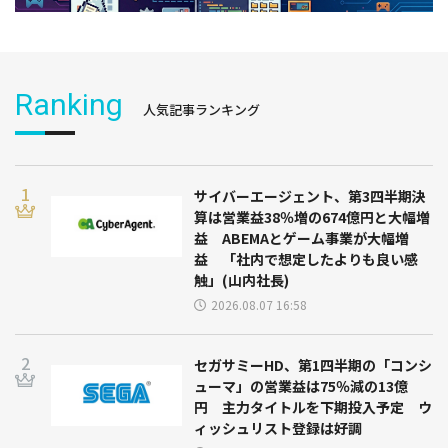
Ranking
人気記事ランキング
サイバーエージェント、第3四半期決
算は営業益38％増の674億円と大幅増
益 ABEMAとゲーム事業が大幅増
益 「社内で想定したよりも良い感
触」(山内社長)
2026.08.07 16:58
セガサミーHD、第1四半期の「コンシ
ューマ」の営業益は75％減の13億
円 主力タイトルを下期投入予定 ウ
ィッシュリスト登録は好調