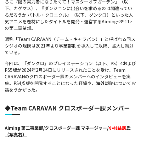
らに『陰の実力者になりたくて！マスターオブガーデン』（以
下、カゲマス）、『ダンジョンに出会いを求めるのは間違ってい
るだろうか バトル・クロニクル』（以下、ダンクロ）といった人
気アニメを題材にしたタイトルを開発・運営するAiming<3911>
の第二事業部。
通称「Team CARAVAN（チーム・キャラバン）」と呼ばれる同ス
タジオの規模は2021年より事業部制を導入して以降、拡大し続け
ている。
今回は、『ダンクロ』のプレイステーション（以下、PS）4および
PS5版が2024年2月14日にリリースされたことを受け、Team
CARAVANのクロスボーダー課のメンバーへのインタビューを実
施。PS4/5版を開発することになった経緯や、海外戦略についてお
話をうかがった。
◆Team CARAVAN クロスボーダー課メンバー
Aiming 第二事業部/クロスボーダー課 マネージャー/
小村益民
氏
（写真右）