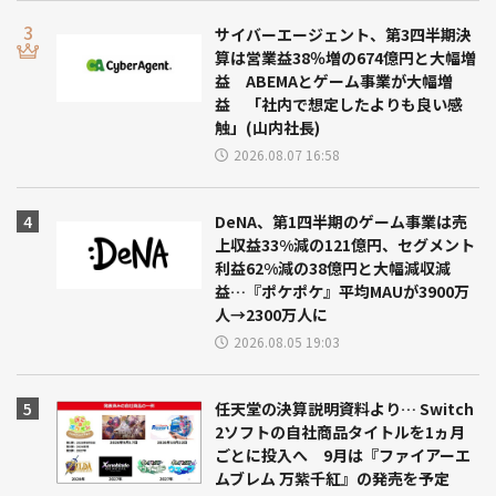
サイバーエージェント、第3四半期決
算は営業益38％増の674億円と大幅増
益 ABEMAとゲーム事業が大幅増
益 「社内で想定したよりも良い感
触」(山内社長)
2026.08.07 16:58
DeNA、第1四半期のゲーム事業は売
上収益33%減の121億円、セグメント
利益62%減の38億円と大幅減収減
益…『ポケポケ』平均MAUが3900万
人→2300万人に
2026.08.05 19:03
任天堂の決算説明資料より… Switch
2ソフトの自社商品タイトルを1ヵ月
ごとに投入へ 9月は『ファイアーエ
ムブレム 万紫千紅』の発売を予定