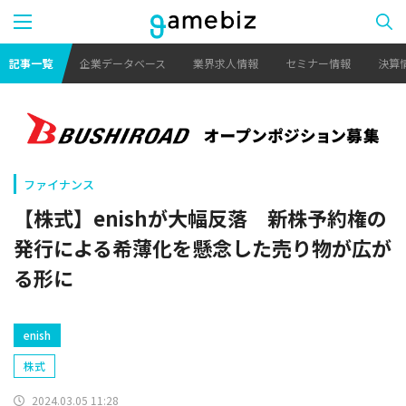
記事一覧
企業データベース
業界求人情報
セミナー情報
決算
ファイナンス
【株式】enishが大幅反落 新株予約権の
発行による希薄化を懸念した売り物が広が
る形に
enish
株式
2024.03.05 11:28