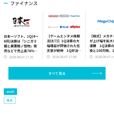
ファイナンス
【ゲームエンタメ株概
【株式】メガチ
日本一ソフト、1Q(4～
況(8/7)】1Q決算の大
が上げ幅を拡大
6月)決算は『シニガミ
幅増益が評価された任
連騰 1Q決算
姫と異書館ノ怪物』発
天堂が続伸 1Q好決算
換と100万株、1
売などで売上高76％増
と2Q累計業績予想の上
円を上限とした
に 2Q以降発売の新作
2026.08.07 17:08
2026.08.07 1
2026.08.07 17:25
方修正を発表のバンダ
買いの発表で
の開発費用先行で営業
イナムコHDは5000円
赤字を計上
台を回復
すべて見る
enish
株式