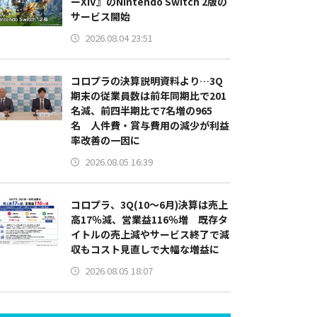
ーXIV』のNintendo Switch 2版の
サービス開始
2026.08.04 23:51
コロプラの決算説明資料より…3Q
期末の従業員数は前年同期比で201
名減、前四半期比で7名増の965
名 人件費・賞与費用の減少が利益
率改善の一因に
2026.08.05 16:39
コロプラ、3Q(10～6月)決算は売上
高17％減、営業益116％増 既存タ
イトルの売上減やサービス終了で減
収もコスト見直しで大幅な増益に
2026.08.05 18:07