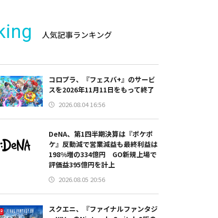
king
人気記事ランキング
コロプラ、『フェスバ+』のサービ
スを2026年11月11日をもって終了
2026.08.04 16:56
DeNA、第1四半期決算は『ポケポ
ケ』反動減で営業減益も最終利益は
198%増の334億円 GO新規上場で
評価益395億円を計上
2026.08.05 20:56
スクエニ、『ファイナルファンタジ