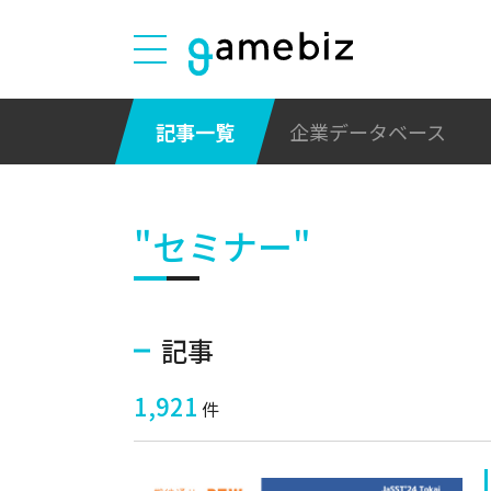
記事一覧
企業データベース
"セミナー"
記事
1,921
件