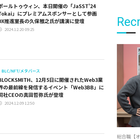
ポールトゥウィン、本日開催の「JaSST'24
Tokai」にプレミアムスポンサーとして参画
Recr
DX推進室長の久保雅之氏が講演に登壇
2024.12.20 09:25
BLC/NFT/メタバース
BLOCKSMITH、12月5日に開催されたWeb3業
界の最前線を発信するイベント「Web3BB」に
同社CEOの真田哲弥氏が登壇
2024.12.09 12:50
総合職【