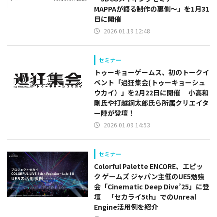
MAPPAが語る制作の裏側～」を1月31
日に開催
2026.01.19 12:48
セミナー
トゥーキョーゲームス、初のトークイ
ベント「過狂集会(トゥーキョーシュ
ウカイ）」を2月22日に開催 小高和
剛氏や打越鋼太郎氏ら所属クリエイタ
ー陣が登壇！
2026.01.09 14:53
セミナー
Colorful Palette ENCORE、エピッ
ク ゲームズ ジャパン主催のUE5勉強
会「Cinematic Deep Dive’25」に登
壇 「セカライ5th」でのUnreal
Engine活用例を紹介