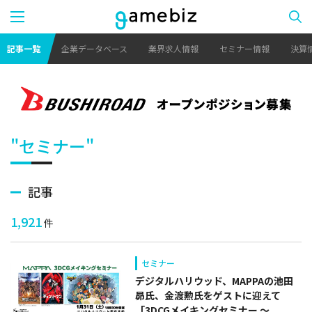
記事一覧
企業データベース
業界求人情報
セミナー情報
決算
"セミナー"
記事
1,921
件
セミナー
デジタルハリウッド、MAPPAの池田
昴氏、金渡勲氏をゲストに迎えて
「3DCGメイキングセミナー ～