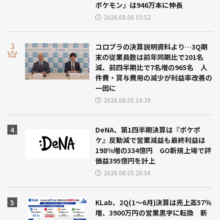
ポケモン』は946万本に伸長
2026.08.06 15:52
コロプラの決算説明資料より…3Q期
末の従業員数は前年同期比で201名
減、前四半期比で7名増の965名 人
件費・賞与費用の減少が利益率改善の
一因に
2026.08.05 16:39
DeNA、第1四半期決算は『ポケポ
ケ』反動減で営業減益も最終利益は
198%増の334億円 GO新規上場で評
価益395億円を計上
2026.08.05 20:56
KLab、2Q(1～6月)決算は売上高57％
増、3900万円の営業黒字に転換 新