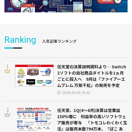
Ranking
人気記事ランキング
任天堂の決算説明資料より… Switch
2ソフトの自社商品タイトルを1ヵ月
ごとに投入へ 9月は『ファイアーエ
ムブレム 万紫千紅』の発売を予定
2026.08.06 16:41
任天堂、1Q(4～6月)決算は営業益
150％増に 利益率の高いソフトウェ
ア販売が寄与 『トモコレわくわく生
活』は販売本数794万本、『ぽこ あ