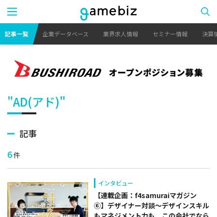
記事一覧
企業データベース
業界求人情報
セミナー情報
決算
"AD(アド)"
記事
6
件
インタビュー
【連載企画：f4samuraiマガジン
⑥】デザイナー対談～デザインスキル
もマネジメント力も、この会社でなら