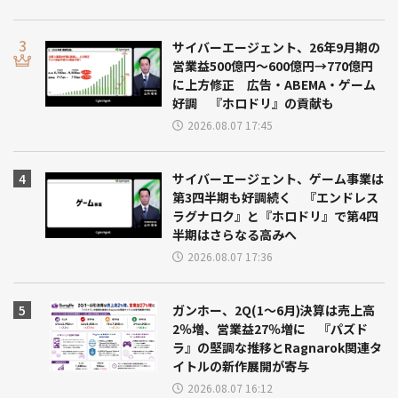
サイバーエージェント、26年9月期の
営業益500億円～600億円→770億円
に上方修正 広告・ABEMA・ゲーム
好調 『ホロドリ』の貢献も
2026.08.07 17:45
サイバーエージェント、ゲーム事業は
第3四半期も好調続く 『エンドレス
ラグナロク』と『ホロドリ』で第4四
半期はさらなる高みへ
2026.08.07 17:36
ガンホー、2Q(1～6月)決算は売上高
2％増、営業益27％増に 『パズド
ラ』の堅調な推移とRagnarok関連タ
イトルの新作展開が寄与
2026.08.07 16:12